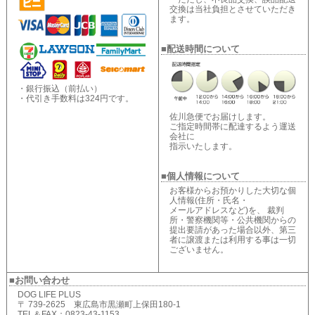
交換は当社負担とさせていただき
ます。
■配送時間について
・銀行振込（前払い）
・代引き手数料は324円です。
佐川急便でお届けします。
ご指定時間帯に配達するよう運送
会社に
指示いたします。
■個人情報について
お客様からお預かりした大切な個
人情報(住所・氏名・
メールアドレスなど)を、 裁判
所・警察機関等・公共機関からの
提出要請があった場合以外、第三
者に譲渡または利用する事は一切
ございません。
■お問い合わせ
DOG LIFE PLUS
〒 739-2625 東広島市黒瀬町上保田180-1
TEL＆FAX：0823-43-1153