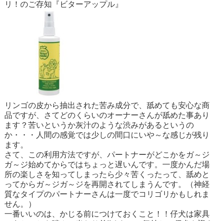
リ！のご存知『ビターアップル』
リンゴの皮から抽出された苦み成分で、舐めても安心な商
品ですが、さてどのくらいのオーナーさんが舐めた事あり
ます？苦いというか灰汁のような渋みがあるというの
か・・・人間の感覚では少しの間口にいや～な感じが残り
ます。
さて、この利用方法ですが、パートナーがどこかをガ～ジ
ガ～ジ始めてからではちょっと遅いんです。一度かんだ場
所の楽しさを知ってしまったら少々苦くったって、舐めと
ってからガ～ジガ～ジを再開されてしまうんです。（神経
質なタイプのパートナーさんは一度でコリゴリかもしれま
せん。）
一番いいのは、かじる前につけておくこと！！仔犬は家具