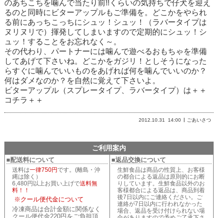
のあちこちを噛んで当たり前!!くらいの気持ちで仔犬を迎え
るのと同時にビターアップルもご準備を。どこかをやられ
る前にあっちこっちにシュッ！シュッ！（ラバータイプは
ヌリヌリで）揮発してしまいますので定期的にシュッ！シ
ュッ！することをお忘れなく～。
その代わり、パートナーには噛んで遊べるおもちゃを準備
してあげて下さいね。どこかをガジリ！としそうになった
らすぐに噛んでいいものをあげれば何を噛んでいいのか？
何はダメなのか？を自然に覚えて下さいよ。
ビターアップル（スプレータイプ、ラバータイプ）は＋＋
コチラ＋＋
2012.10.31
14:00
ごあいさつ
ご利用案内
■配送料について
■返品交換について
送料は
一律750円
です。(離島・沖
生鮮食品は商品の性質上、お客様
縄は除く）
の都合による返品は原則的にお断
6,480円以上お買い上げで
送料無
りしています。生鮮食品以外のお
料！！
客様都合による返品は、商品到着
後7日以内にご連絡ください。ご
※クール便代金について
連絡が7日以内に行われなかった
冷凍商品は合計金額に関係なく
場合、返品を受け付けられない場
クール便代金220円をご負担頂
合がありますので予めご了承下さ