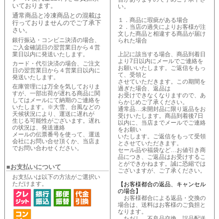
いております。
い。
通常商品と冷凍商品との混載は
１．商品に瑕疵がある場合
行っておりませんのでご了承下
２．当店の過失によりお客様が注
さい。
文した商品と相違する商品が届け
銀行振込・コンビニ決済の場合、
られた場合
ご入金確認日の翌営業日から４営
業日以内に発送いたします。
上記に該当する場合、商品到着日
より7日以内にメールでご連絡を
カード・代引決済の場合、ご注文
お願いいたします。ご返信をもっ
日の翌営業日から４営業日以内に
て、受領と
発送いたします。
させていただきます。この期間を
在庫管理には万全を気しておりま
過ぎた場合、返品は
すが、一部出荷が遅れる商品に関
お受けできなくなりますので、あ
してはメールにて納期のご連絡を
らかじめご了承ください。
いたします。※大雪、台風などの
通常品…未開封品に限り返品をお
天候状況により、運送に遅れが
受けいたします。商品到着後7日
生じる可能性がございます。遅れ
以内に、当店までメールでご連絡
の状況は、発送連絡
をお願い
メールの伝票番号を使って、運送
いたします。ご返信をもって受領
会社にお問い合せ頂くか、当店ま
とさせていただきます。
でお問い合わせください。
セール品や福袋など…お値引き商
品につき、ご返品はお受けするこ
とができかねます。誠に恐縮では
■お支払いについて
ございますが、ご了承ください。
お支払いは以下の方法がご選択い
ただけます。
【お客様都合の返品、キャンセル
の場合】
お客様都合による返品・交換の
場合は、送料はお客様のご負担と
なります。
ただし、不良品交換、誤品配送