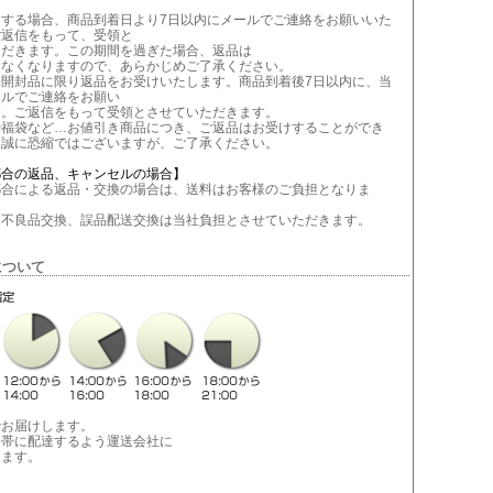
当する場合、商品到着日より7日以内にメールでご連絡をお願いいた
ご返信をもって、受領と
ただきます。この期間を過ぎた場合、返品は
きなくなりますので、あらかじめご了承ください。
未開封品に限り返品をお受けいたします。商品到着後7日以内に、当
ールでご連絡をお願い
す。ご返信をもって受領とさせていただきます。
や福袋など…お値引き商品につき、ご返品はお受けすることができ
。誠に恐縮ではございますが、ご了承ください。
都合の返品、キャンセルの場合】
合による返品・交換の場合は、送料はお客様のご負担となりま
不良品交換、誤品配送交換は当社負担とさせていただきます。
について
でお届けします。
間帯に配達するよう運送会社に
します。