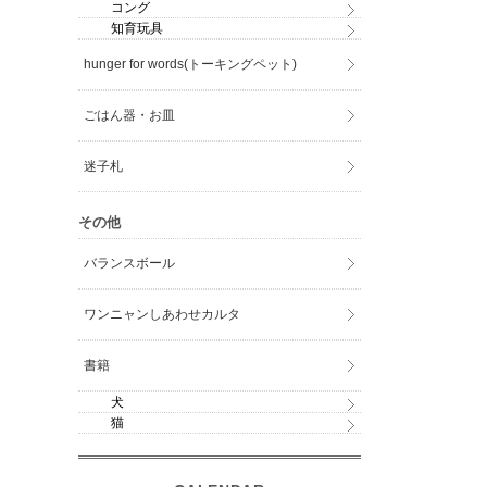
コング
知育玩具
hunger for words(トーキングペット)
ごはん器・お皿
迷子札
その他
バランスボール
ワンニャンしあわせカルタ
書籍
犬
猫