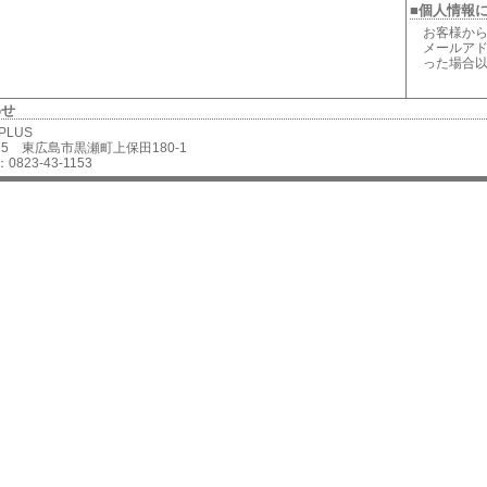
■個人情報
お客様から
メールアド
った場合
わせ
 PLUS
2625 東広島市黒瀬町上保田180-1
0823-43-1153