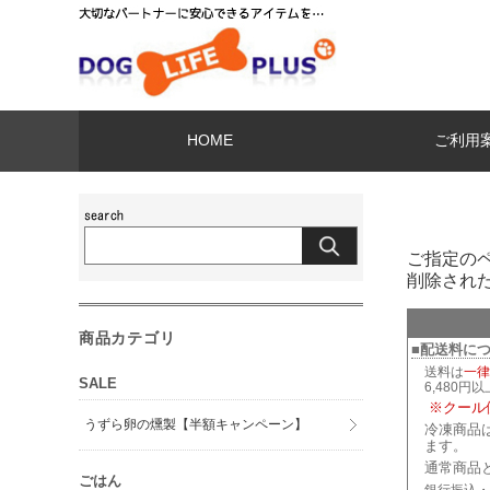
HOME
ご利用
ご指定の
削除され
商品カテゴリ
■配送料に
送料は
一律
SALE
6,480円
※クール
うずら卵の燻製【半額キャンペーン】
冷凍商品
ます。
通常商品
ごはん