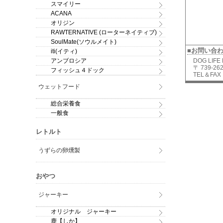
スマイリー
ACANA
オリジン
RAWTERNATIVE (ローターネイティブ)
SoulMate(ソウルメイト)
■お問い合
iti(イティ)
アンブロシア
DOG LIFE
〒 739-
フィッシュ４ドック
TEL＆FAX：
ウェットフード
総合栄養食
一般食
レトルト
うずらの卵燻製
おやつ
ジャーキー
オリジナル ジャーキー
鹿【しか】