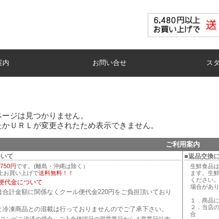
案内
お問い合せ
ス
ページは見つかりません。
たかＵＲＬが変更されたため表示できません。
ご利用案内
ついて
■返品交換
750円
です。(離島・沖縄は除く）
生鮮食品
以上お買い上げで
送料無料！！
ます。生
ください
便代金について
場合があ
は合計金額に関係なくクール便代金220円をご負担頂いており
１．商品
２．当店
と冷凍商品との混載は行っておりませんのでご了承下さい。
合