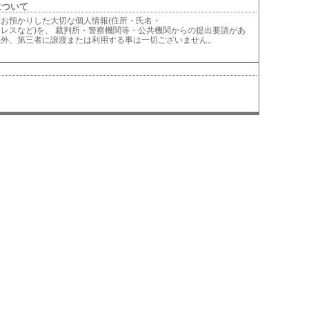
について
お預かりした大切な個人情報(住所・氏名・
レスなど)を、 裁判所・警察機関等・公共機関からの提出要請があ
以外、第三者に譲渡または利用する事は一切ございません。