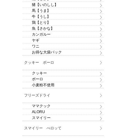
猪【いのしし】
馬【うま】
牛【うし】
鶏【とり】
魚【さかな】
カンガルー
ヤギ
ワニ
お得な大袋パック
クッキー ボーロ
クッキー
ボーロ
小麦粉不使用
フリーズドライ
ママクック
ALORU
スマイリー
スマイリー ぺロッて