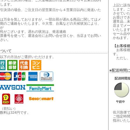
コンビニ決済の場合、ご入金確認日の翌営業日から４営業日以内
します。
上記に該
します。
引決済の場合、ご注文日の翌営業日から４営業日以内に発送いた
させてい
お受けで
は万全を気しておりますが、一部出荷が遅れる商品に関してはメ
通常品…
期のご連絡をいたします。※大雪、台風などの天候状況により、
店までメ
が
いたしま
性がございます。遅れの状況は、発送連絡
セール品
票番号を使って、運送会社にお問い合せ頂くか、当店までお問い
かねます
さい。
【お客様
お客様都
について
す。
以下の方法がご選択いただけます。
ただし、
■配送時間
（前払い）
佐川急便
数料は324円です。
ご指定時
指示いた