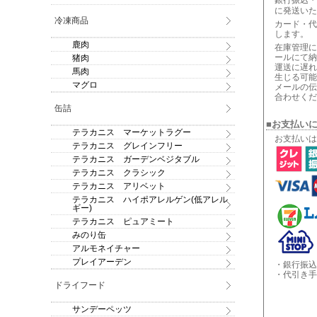
銀行振込・
に発送いた
冷凍商品
カード・代
します。
鹿肉
在庫管理に
ールにて納
猪肉
運送に遅れ
馬肉
生じる可能
マグロ
メールの伝
合わせくだ
缶詰
■お支払い
テラカニス マーケットラグー
お支払いは
テラカニス グレインフリー
テラカニス ガーデンベジタブル
テラカニス クラシック
テラカニス アリベット
テラカニス ハイポアレルゲン(低アレル
ギー)
テラカニス ピュアミート
みのり缶
アルモネイチャー
プレイアーデン
・銀行振込
・代引き手
ドライフード
サンデーペッツ