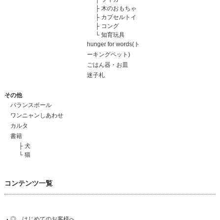
├
木のおもちゃ
├
カプセルトイ
├
コング
└
知育玩具
hunger for words(ト
ーキングペット)
ごはん器・お皿
迷子札
その他
バランスボール
ワンニャンしあわせ
カルタ
書籍
├
犬
└
猫
コンテンツ一覧
◎ はじめてのお客様へ