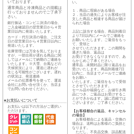
いております。
い。
通常商品と冷凍商品との混載は
１．商品に瑕疵がある場合
行っておりませんのでご了承下
２．当店の過失によりお客様が注
さい。
文した商品と相違する商品が届け
銀行振込・コンビニ決済の場合、
られた場合
ご入金確認日の翌営業日から４営
業日以内に発送いたします。
上記に該当する場合、商品到着日
より7日以内にメールでご連絡を
カード・代引決済の場合、ご注文
お願いいたします。ご返信をもっ
日の翌営業日から４営業日以内に
て、受領と
発送いたします。
させていただきます。この期間を
在庫管理には万全を気しておりま
過ぎた場合、返品は
すが、一部出荷が遅れる商品に関
お受けできなくなりますので、あ
してはメールにて納期のご連絡を
らかじめご了承ください。
いたします。※大雪、台風などの
通常品…未開封品に限り返品をお
天候状況により、運送に遅れが
受けいたします。商品到着後7日
生じる可能性がございます。遅れ
以内に、当店までメールでご連絡
の状況は、発送連絡
をお願い
メールの伝票番号を使って、運送
いたします。ご返信をもって受領
会社にお問い合せ頂くか、当店ま
とさせていただきます。
でお問い合わせください。
セール品や福袋など…お値引き商
品につき、ご返品はお受けするこ
とができかねます。誠に恐縮では
■お支払いについて
ございますが、ご了承ください。
お支払いは以下の方法がご選択い
ただけます。
【お客様都合の返品、キャンセル
の場合】
お客様都合による返品・交換の
場合は、送料はお客様のご負担と
なります。
ただし、不良品交換、誤品配送