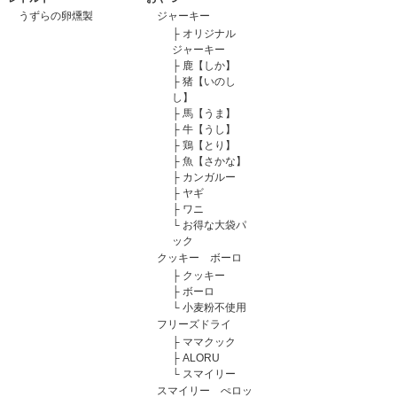
うずらの卵燻製
ジャーキー
├
オリジナル
ジャーキー
├
鹿【しか】
├
猪【いのし
し】
├
馬【うま】
├
牛【うし】
├
鶏【とり】
├
魚【さかな】
├
カンガルー
├
ヤギ
├
ワニ
└
お得な大袋パ
ック
クッキー ボーロ
├
クッキー
├
ボーロ
└
小麦粉不使用
フリーズドライ
├
ママクック
├
ALORU
└
スマイリー
スマイリー ぺロッ