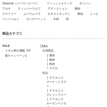
Ziwipeak（ジーウィピーク）
フィッシュ４ドッグ
オリジン
アカナ
ティンバーウルフ
アディクション
鹿肉
スマイリー
ムーラムーラ
オネストキッチン
猪肉
ニッピ
ペッツメルト
サンデーペット
牛肉
馬
商品カテゴリ
SALE
ごはん
うずら卵の燻製【半
冷凍商品
├
鹿肉
額キャンペーン】
├
猪肉
├
馬肉
└
マグロ
缶詰
├
テラカニス
マーケットラグ
ー
├
テラカニス
グレインフリー
├
テラカニス
ガーデンベジタ