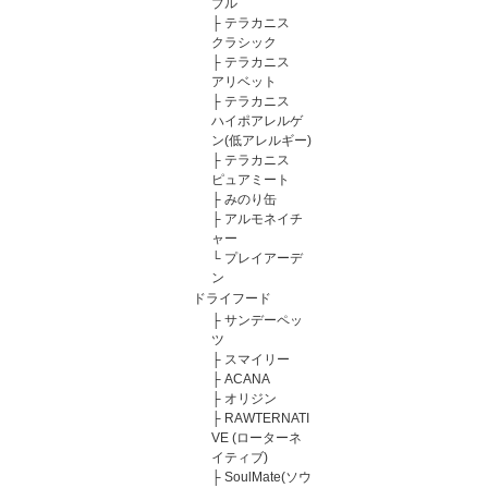
ブル
├
テラカニス
クラシック
├
テラカニス
アリベット
├
テラカニス
ハイポアレルゲ
ン(低アレルギー)
├
テラカニス
ピュアミート
├
みのり缶
├
アルモネイチ
ャー
└
プレイアーデ
ン
ドライフード
├
サンデーペッ
ツ
├
スマイリー
├
ACANA
├
オリジン
├
RAWTERNATI
VE (ローターネ
イティブ)
├
SoulMate(ソウ