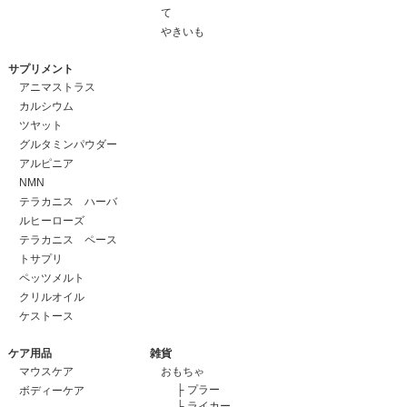
て
やきいも
サプリメント
アニマストラス
カルシウム
ツヤット
グルタミンパウダー
アルピニア
NMN
テラカニス ハーバ
ルヒーローズ
テラカニス ペース
トサプリ
ペッツメルト
クリルオイル
ケストース
ケア用品
雑貨
マウスケア
おもちゃ
├
プラー
ボディーケア
├
ライカー