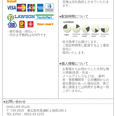
交換は当社負担とさせていただき
ます。
■配送時間について
・銀行振込（前払い）
・代引き手数料は324円です。
佐川急便でお届けします。
ご指定時間帯に配達するよう運送
会社に
指示いたします。
■個人情報について
お客様からお預かりした大切な個
人情報(住所・氏名・
メールアドレスなど)を、 裁判
所・警察機関等・公共機関からの
提出要請があった場合以外、第三
者に譲渡または利用する事は一切
ございません。
■お問い合わせ
DOG LIFE PLUS
〒 739-2625 東広島市黒瀬町上保田180-1
TEL＆FAX：0823-43-1153