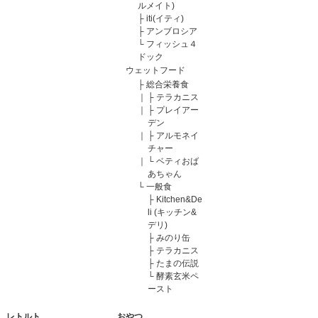
ルメイト)
├
iti(イティ)
├
アンブロシア
└
フィッシュ４
ドック
ウェットフード
├
総合栄養食
｜
├
テラカニス
｜
├
プレイアー
デン
｜
├
アルモネイ
チャー
｜
└
ベティおば
あちゃん
└
一般食
├
Kitchen&De
li (キッチン&
デリ)
├
みのり缶
├
テラカニス
├
たまの伝説
└
酵素玄米ペ
ースト
レトルト
おやつ