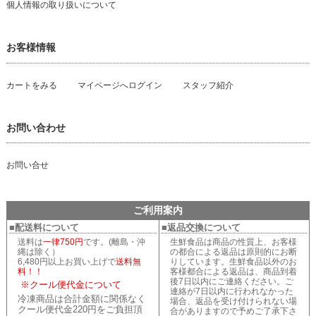
個人情報の取り扱いについて
お客様情報
カートをみる
マイページへログイン
スタッフ紹介
お問い合わせ
お問い合せ
ご利用案内
■配送料について
■返品交換について
送料は
一律750円
です。(離島・沖
生鮮食品は商品の性質上、お客様
縄は除く）
の都合による返品は原則的にお断
6,480円以上お買い上げで
送料無
りしています。生鮮食品以外のお
料！！
客様都合による返品は、商品到着
後7日以内にご連絡ください。ご
※クール便代金について
連絡が7日以内に行われなかった
冷凍商品は合計金額に関係なく
場合、返品を受け付けられない場
クール便代金220円をご負担頂
合がありますので予めご了承下さ