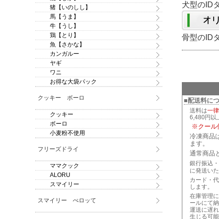
犬型のID
猪【いのしし】
馬【うま】
牛【うし】
鶏【とり】
骨型のID
魚【さかな】
カンガルー
ヤギ
ワニ
お得な大袋パック
クッキー ボーロ
■配送料に
送料は
一律
クッキー
6,480円
ボーロ
※クール
小麦粉不使用
冷凍商品
ます。
フリーズドライ
通常商品
銀行振込・
ママクック
に発送いた
ALORU
カード・代
スマイリー
します。
在庫管理に
スマイリー ぺロッて
ールにて納
運送に遅れ
生じる可能