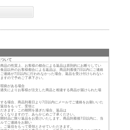
について
は商品の性質上、お客様の都合による返品は原則的にお断りしてい
鮮食品以外のお客様都合による返品は、商品到着後7日以内にご連絡
。ご連絡が7日以内に行われなかった場合、返品を受け付けられない
りますので予めご了承下さい。
に瑕疵がある場合
の過失によりお客様が注文した商品と相違する商品が届けられた場
当する場合、商品到着日より7日以内にメールでご連絡をお願いいた
ご返信をもって、受領と
ただきます。この期間を過ぎた場合、返品は
きなくなりますので、あらかじめご了承ください。
未開封品に限り返品をお受けいたします。商品到着後7日以内に、当
ールでご連絡をお願い
す。ご返信をもって受領とさせていただきます。