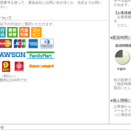
セール品
票番号を使って、運送会社にお問い合せ頂くか、当店までお問い
かねます
さい。
【お客様
お客様都
について
す。
以下の方法がご選択いただけます。
ただし、
■配送時間
（前払い）
佐川急便
数料は324円です。
ご指定時
指示いた
■個人情報
お客様から
メールアド
った場合
わせ