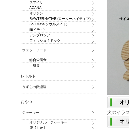
スマイリー
ACANA
オリジン
RAWTERNATIVE (ローターネイティブ)
SoulMate(ソウルメイト)
iti(イティ)
アンブロシア
フィッシュ４ドック
ウェットフード
総合栄養食
一般食
レトルト
うずらの卵燻製
おやつ
犬のイラ
ジャーキー
オリジナル ジャーキー
鹿【しか】