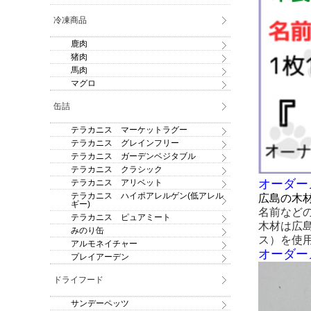
冷凍商品
鹿肉
猪肉
馬肉
マグロ
缶詰
テラカニス マーケットラグー
テラカニス グレインフリー
テラカニス ガーデンベジタブル
テラカニス クラシック
オーダー
テラカニス アリベット
テラカニス ハイポアレルゲン(低アレル
広島の木
ギー)
名前など
テラカニス ピュアミート
木材は広
みのり缶
ス）を使
アルモネイチャー
オーダー
プレイアーデン
ドライフード
サンデーペッツ