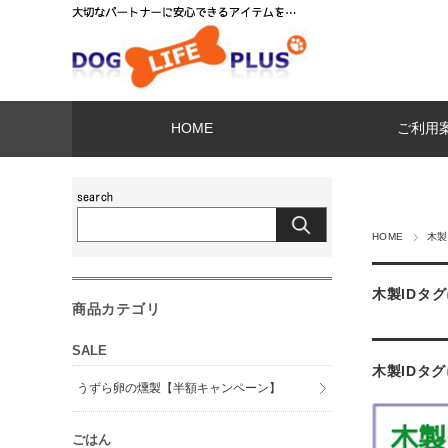
HOME
ご利用
HOME
木製
木製IDタ
商品カテゴリ
SALE
木製IDタ
うずら卵の燻製【半額キャンペーン】
ごはん