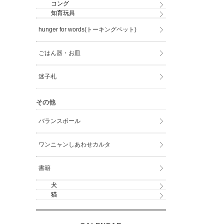
コング
知育玩具
hunger for words(トーキングペット)
ごはん器・お皿
迷子札
その他
バランスボール
ワンニャンしあわせカルタ
書籍
犬
猫