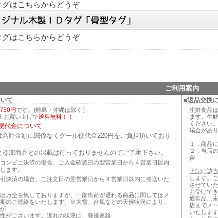
タグはこちらからどうぞ
タグはこちらからどうぞ
ご利用案内
ついて
■返品交換
750円
です。(離島・沖縄は除く）
生鮮食品
以上お買い上げで
送料無料！！
ます。生
ください
便代金について
場合があ
は合計金額に関係なくクール便代金220円をご負担頂いており
１．商品
２．当店
と冷凍商品との混載は行っておりませんのでご了承下さい。
合
コンビニ決済の場合、ご入金確認日の翌営業日から４営業日以内
します。
上記に該
します。
引決済の場合、ご注文日の翌営業日から４営業日以内に発送いた
させてい
お受けで
は万全を気しておりますが、一部出荷が遅れる商品に関してはメ
通常品…
期のご連絡をいたします。※大雪、台風などの天候状況により、
店までメ
が
いたしま
性がございます。遅れの状況は、発送連絡