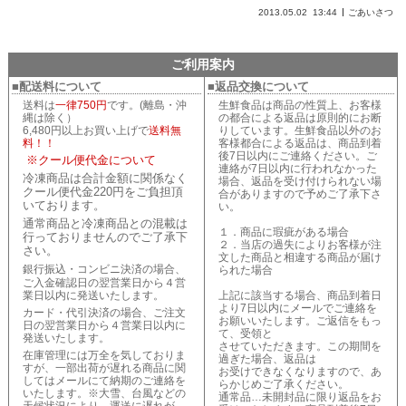
2013.05.02
13:44
ごあいさつ
ご利用案内
■配送料について
■返品交換について
送料は
一律750円
です。(離島・沖
生鮮食品は商品の性質上、お客様
縄は除く）
の都合による返品は原則的にお断
6,480円以上お買い上げで
送料無
りしています。生鮮食品以外のお
料！！
客様都合による返品は、商品到着
後7日以内にご連絡ください。ご
※クール便代金について
連絡が7日以内に行われなかった
冷凍商品は合計金額に関係なく
場合、返品を受け付けられない場
クール便代金220円をご負担頂
合がありますので予めご了承下さ
いております。
い。
通常商品と冷凍商品との混載は
１．商品に瑕疵がある場合
行っておりませんのでご了承下
２．当店の過失によりお客様が注
さい。
文した商品と相違する商品が届け
銀行振込・コンビニ決済の場合、
られた場合
ご入金確認日の翌営業日から４営
業日以内に発送いたします。
上記に該当する場合、商品到着日
より7日以内にメールでご連絡を
カード・代引決済の場合、ご注文
お願いいたします。ご返信をもっ
日の翌営業日から４営業日以内に
て、受領と
発送いたします。
させていただきます。この期間を
在庫管理には万全を気しておりま
過ぎた場合、返品は
すが、一部出荷が遅れる商品に関
お受けできなくなりますので、あ
してはメールにて納期のご連絡を
らかじめご了承ください。
いたします。※大雪、台風などの
通常品…未開封品に限り返品をお
天候状況により、運送に遅れが