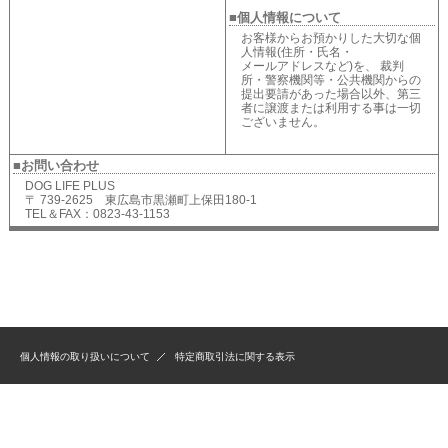
■個人情報について
お客様からお預かりした大切な個
人情報(住所・氏名・
メールアドレスなど)を、 裁判
所・警察機関等・公共機関からの
提出要請があった場合以外、第三
者に譲渡または利用する事は一切
ございません。
■お問い合わせ
DOG LIFE PLUS
〒 739-2625 東広島市黒瀬町上保田180-1
TEL＆FAX：0823-43-1153
個人情報の取り扱いについて
特定商取引法に関する表示
Created by
Estore
Copyright (C)
2026 DOG LIFE PLUS All Rights Reserved.