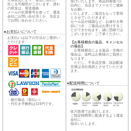
受けいたします。商品到着後7日
生じる可能性がございます。遅れ
以内に、当店までメールでご連絡
の状況は、発送連絡
をお願い
メールの伝票番号を使って、運送
いたします。ご返信をもって受領
会社にお問い合せ頂くか、当店ま
とさせていただきます。
でお問い合わせください。
セール品や福袋など…お値引き商
品につき、ご返品はお受けするこ
とができかねます。誠に恐縮では
■お支払いについて
ございますが、ご了承ください。
お支払いは以下の方法がご選択い
ただけます。
【お客様都合の返品、キャンセル
の場合】
お客様都合による返品・交換の
場合は、送料はお客様のご負担と
なります。
ただし、不良品交換、誤品配送
交換は当社負担とさせていただき
ます。
■配送時間について
・銀行振込（前払い）
・代引き手数料は324円です。
佐川急便でお届けします。
ご指定時間帯に配達するよう運送
会社に
指示いたします。