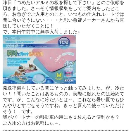
昨日「つめたいアルミの板を探して下さい」とのご依頼を
頂きました。さっそく情報収集をしてご案内をしたとこ
ろ、お急ぎでご入用とのこと、いつもの仕入れルートでは
間に合いそうにない・・・と思い急遽メーカーさんから直
送していただくことに！
で、本日午前中に無事入荷しました♪
発送準備をしている間にそっと触ってみました。が、冷た
い！！聞いたことはあるものの、実際に触れたのは始めて
です。が、こんなに冷たいとは～。これなら暑い夏でもひ
んやりとすごせそうですね。きっと喜んで使っていただけ
そう！！です。
我がパートナーの移動車内用にも１枚あると便利かも？
ご入用の方はお気軽にぃ～。