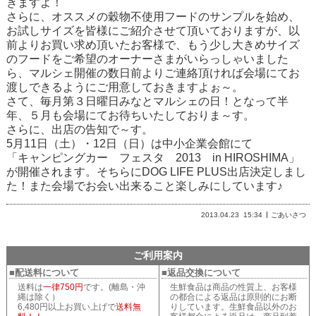
きますよ！
さらに、オススメの穀物不使用フードのサンプルを始め、
お試しサイズを皆様にご紹介させて頂いておりますが、以
前よりお買い求め頂いたお客様で、もう少し大きめサイズ
のフードをご希望のオーナーさまがいらっしゃいました
ら、マルシェ開催の数日前よりご連絡頂ければ会場にてお
渡しできるようにご用意しておきますよぉ～。
さて、毎月第３日曜日みなとマルシェの日！となって半
年、５月も会場にてお待ちいたしておりま～す。
さらに、出店の告知で～す。
5月11日（土）・12日（日）は中小企業会館にて
「キャンピングカー フェスタ 2013 in HIROSHIMA」
が開催されます。そちらにDOG LIFE PLUS出店決定しまし
た！また会場でお会い出来ること楽しみにしています♪
2013.04.23
15:34
ごあいさつ
ご利用案内
■配送料について
■返品交換について
送料は
一律750円
です。(離島・沖
生鮮食品は商品の性質上、お客様
縄は除く）
の都合による返品は原則的にお断
6,480円以上お買い上げで
送料無
りしています。生鮮食品以外のお