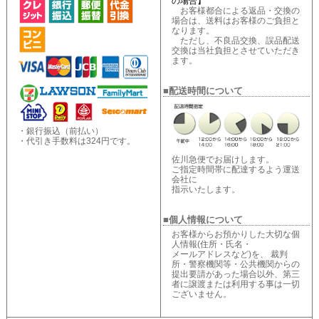
の場合】
お客様都合による返品・交換の
場合は、送料はお客様のご負担と
なります。
ただし、不良品交換、誤品配送
交換は当社負担とさせていただき
ます。
■配送時間について
・銀行振込（前払い）
・代引き手数料は324円です。
佐川急便でお届けします。
ご指定時間帯に配達するよう運送
会社に
指示いたします。
■個人情報について
お客様からお預かりした大切な個
人情報(住所・氏名・
メールアドレスなど)を、 裁判
所・警察機関等・公共機関からの
提出要請があった場合以外、第三
者に譲渡または利用する事は一切
ございません。