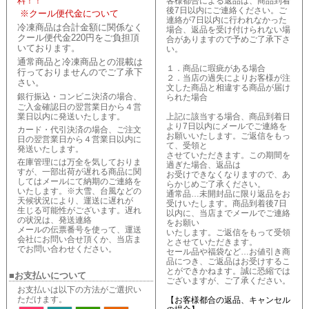
料！！
客様都合による返品は、商品到着
後7日以内にご連絡ください。ご
※クール便代金について
連絡が7日以内に行われなかった
冷凍商品は合計金額に関係なく
場合、返品を受け付けられない場
クール便代金220円をご負担頂
合がありますので予めご了承下さ
いております。
い。
通常商品と冷凍商品との混載は
１．商品に瑕疵がある場合
行っておりませんのでご了承下
２．当店の過失によりお客様が注
さい。
文した商品と相違する商品が届け
銀行振込・コンビニ決済の場合、
られた場合
ご入金確認日の翌営業日から４営
業日以内に発送いたします。
上記に該当する場合、商品到着日
より7日以内にメールでご連絡を
カード・代引決済の場合、ご注文
お願いいたします。ご返信をもっ
日の翌営業日から４営業日以内に
て、受領と
発送いたします。
させていただきます。この期間を
在庫管理には万全を気しておりま
過ぎた場合、返品は
すが、一部出荷が遅れる商品に関
お受けできなくなりますので、あ
してはメールにて納期のご連絡を
らかじめご了承ください。
いたします。※大雪、台風などの
通常品…未開封品に限り返品をお
天候状況により、運送に遅れが
受けいたします。商品到着後7日
生じる可能性がございます。遅れ
以内に、当店までメールでご連絡
の状況は、発送連絡
をお願い
メールの伝票番号を使って、運送
いたします。ご返信をもって受領
会社にお問い合せ頂くか、当店ま
とさせていただきます。
でお問い合わせください。
セール品や福袋など…お値引き商
品につき、ご返品はお受けするこ
とができかねます。誠に恐縮では
■お支払いについて
ございますが、ご了承ください。
お支払いは以下の方法がご選択い
ただけます。
【お客様都合の返品、キャンセル