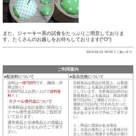
また、ジャーキー系の試食をたっぷりご用意しておりま
す。たくさんのお越しをお待ちしております(^O^)
2013.02.13
05:50
ごあいさつ
ご利用案内
■配送料について
■返品交換について
送料は
一律750円
です。(離島・沖
生鮮食品は商品の性質上、お客様
縄は除く）
の都合による返品は原則的にお断
6,480円以上お買い上げで
送料無
りしています。生鮮食品以外のお
料！！
客様都合による返品は、商品到着
後7日以内にご連絡ください。ご
※クール便代金について
連絡が7日以内に行われなかった
冷凍商品は合計金額に関係なく
場合、返品を受け付けられない場
クール便代金220円をご負担頂
合がありますので予めご了承下さ
いております。
い。
通常商品と冷凍商品との混載は
１．商品に瑕疵がある場合
行っておりませんのでご了承下
２．当店の過失によりお客様が注
さい。
文した商品と相違する商品が届け