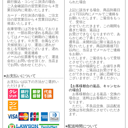
銀行振込・コンビニ決済の場合、
られた場合
ご入金確認日の翌営業日から４営
業日以内に発送いたします。
上記に該当する場合、商品到着日
より7日以内にメールでご連絡を
カード・代引決済の場合、ご注文
お願いいたします。ご返信をもっ
日の翌営業日から４営業日以内に
て、受領と
発送いたします。
させていただきます。この期間を
在庫管理には万全を気しておりま
過ぎた場合、返品は
すが、一部出荷が遅れる商品に関
お受けできなくなりますので、あ
してはメールにて納期のご連絡を
らかじめご了承ください。
いたします。※大雪、台風などの
通常品…未開封品に限り返品をお
天候状況により、運送に遅れが
受けいたします。商品到着後7日
生じる可能性がございます。遅れ
以内に、当店までメールでご連絡
の状況は、発送連絡
をお願い
メールの伝票番号を使って、運送
いたします。ご返信をもって受領
会社にお問い合せ頂くか、当店ま
とさせていただきます。
でお問い合わせください。
セール品や福袋など…お値引き商
品につき、ご返品はお受けするこ
とができかねます。誠に恐縮では
■お支払いについて
ございますが、ご了承ください。
お支払いは以下の方法がご選択い
ただけます。
【お客様都合の返品、キャンセル
の場合】
お客様都合による返品・交換の
場合は、送料はお客様のご負担と
なります。
ただし、不良品交換、誤品配送
交換は当社負担とさせていただき
ます。
■配送時間について