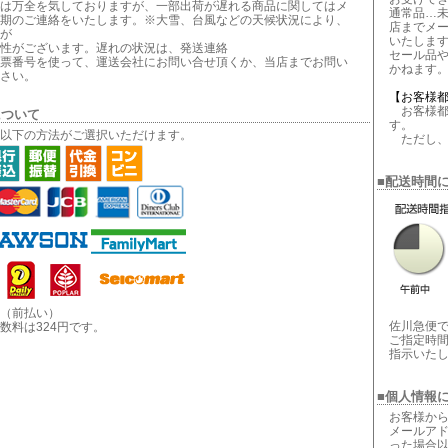
は万全を気しておりますが、一部出荷が遅れる商品に関してはメ
通常品…
期のご連絡をいたします。※大雪、台風などの天候状況により、
店までメ
が
いたしま
性がございます。遅れの状況は、発送連絡
セール品
票番号を使って、運送会社にお問い合せ頂くか、当店までお問い
かねます
さい。
【お客様
お客様都
について
す。
以下の方法がご選択いただけます。
ただし、
■配送時間
（前払い）
佐川急便
数料は324円です。
ご指定時
指示いた
■個人情報
お客様から
メールアド
った場合