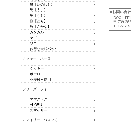
猪【いのしし】
馬【うま】
■お問い合
牛【うし】
DOG LIFE
鶏【とり】
〒 739-
TEL＆FAX：
魚【さかな】
カンガルー
ヤギ
ワニ
お得な大袋パック
クッキー ボーロ
クッキー
ボーロ
小麦粉不使用
フリーズドライ
ママクック
ALORU
スマイリー
スマイリー ぺロッて