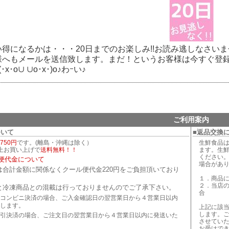
得になるかは・・・20日までのお楽しみ!!お読み逃しなさい
様へもメールを送信致します。まだ！というお客様は今すぐ登
･x･o∪ ∪o･x･)o♪わｰい♪
ご利用案内
ついて
■返品交換
750円
です。(離島・沖縄は除く）
生鮮食品
以上お買い上げで
送料無料！！
ます。生
ください
便代金について
場合があ
は合計金額に関係なくクール便代金220円をご負担頂いており
１．商品
２．当店
と冷凍商品との混載は行っておりませんのでご了承下さい。
合
コンビニ決済の場合、ご入金確認日の翌営業日から４営業日以内
します。
上記に該
します。
引決済の場合、ご注文日の翌営業日から４営業日以内に発送いた
させてい
お受けで