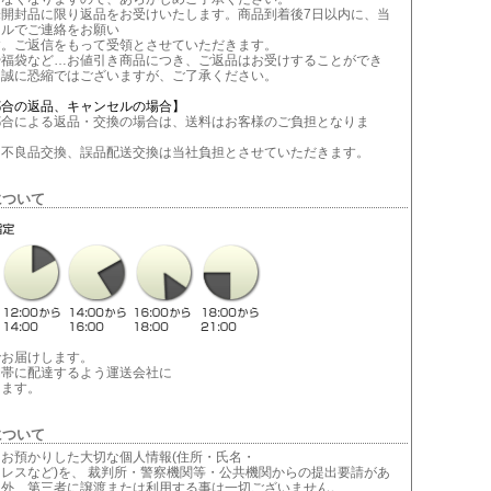
未開封品に限り返品をお受けいたします。商品到着後7日以内に、当
ールでご連絡をお願い
す。ご返信をもって受領とさせていただきます。
や福袋など…お値引き商品につき、ご返品はお受けすることができ
。誠に恐縮ではございますが、ご了承ください。
都合の返品、キャンセルの場合】
合による返品・交換の場合は、送料はお客様のご負担となりま
不良品交換、誤品配送交換は当社負担とさせていただきます。
について
でお届けします。
間帯に配達するよう運送会社に
します。
について
お預かりした大切な個人情報(住所・氏名・
レスなど)を、 裁判所・警察機関等・公共機関からの提出要請があ
以外、第三者に譲渡または利用する事は一切ございません。