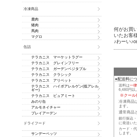
冷凍商品
鹿肉
猪肉
何がお買い
馬肉
いたお客
マグロ
♪わーい♪o(
缶詰
テラカニス マーケットラグー
テラカニス グレインフリー
テラカニス ガーデンベジタブル
テラカニス クラシック
■配送料に
テラカニス アリベット
送料は
一律
テラカニス ハイポアレルゲン(低アレル
6,480円
ギー)
※クール
テラカニス ピュアミート
冷凍商品
みのり缶
ます。
アルモネイチャー
通常商品
プレイアーデン
銀行振込・
に発送いた
ドライフード
カード・代
します。
サンデーペッツ