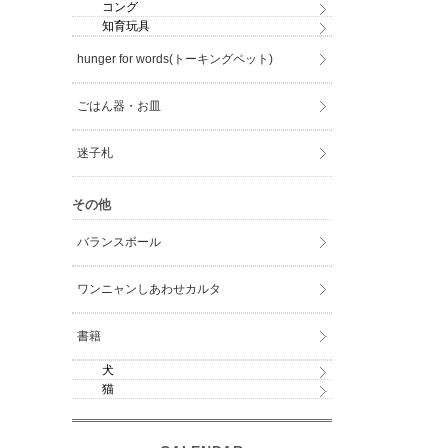
コング
知育玩具
hunger for words(トーキングペット)
ごはん器・お皿
迷子札
その他
バランスボール
ワンニャンしあわせカルタ
書籍
犬
猫