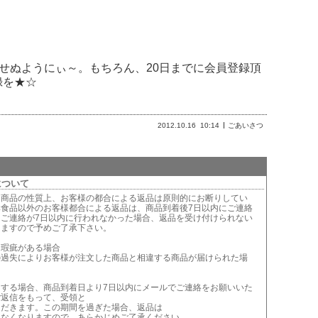
ませぬようにぃ～。もちろん、20日までに会員登録頂
録を★☆
2012.10.16
10:14
ごあいさつ
について
は商品の性質上、お客様の都合による返品は原則的にお断りしてい
鮮食品以外のお客様都合による返品は、商品到着後7日以内にご連絡
。ご連絡が7日以内に行われなかった場合、返品を受け付けられない
りますので予めご了承下さい。
に瑕疵がある場合
の過失によりお客様が注文した商品と相違する商品が届けられた場
当する場合、商品到着日より7日以内にメールでご連絡をお願いいた
ご返信をもって、受領と
ただきます。この期間を過ぎた場合、返品は
きなくなりますので、あらかじめご了承ください。