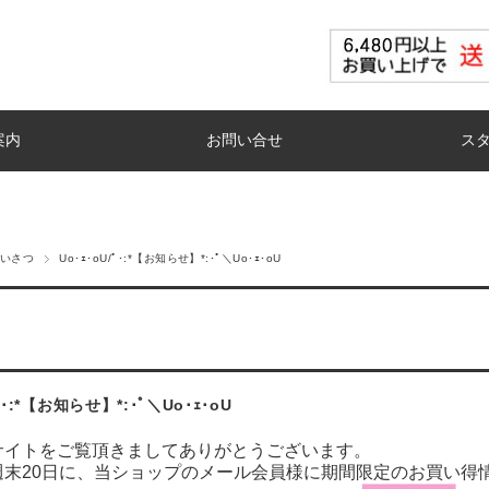
案内
お問い合せ
ス
いさつ
Uo･ｪ･oU/ﾟ･:*【お知らせ】*:･ﾟ＼Uo･ｪ･oU
/ﾟ･:*【お知らせ】*:･ﾟ＼Uo･ｪ･oU
サイトをご覧頂きましてありがとうございます。
週末20日に、当ショップのメール会員様に期間限定のお買い得