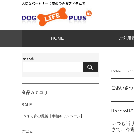
HOME
ご利用
HOME
ごあ
ごあいさつ
商品カテゴリ
SALE
Uo･ｪ･oU
うずら卵の燻製【半額キャンペーン】
いつも当
さて、今
ごはん