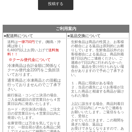
ご利用案内
■配送料について
■返品交換について
送料は
一律750円
です。(離島・沖
生鮮食品は商品の性質上、お客様
縄は除く）
の都合による返品は原則的にお断
6,480円以上お買い上げで
送料無
りしています。生鮮食品以外のお
料！！
客様都合による返品は、商品到着
後7日以内にご連絡ください。ご
※クール便代金について
連絡が7日以内に行われなかった
冷凍商品は合計金額に関係なく
場合、返品を受け付けられない場
クール便代金220円をご負担頂
合がありますので予めご了承下さ
いております。
い。
通常商品と冷凍商品との混載は
１．商品に瑕疵がある場合
行っておりませんのでご了承下
２．当店の過失によりお客様が注
さい。
文した商品と相違する商品が届け
銀行振込・コンビニ決済の場合、
られた場合
ご入金確認日の翌営業日から４営
業日以内に発送いたします。
上記に該当する場合、商品到着日
より7日以内にメールでご連絡を
カード・代引決済の場合、ご注文
お願いいたします。ご返信をもっ
日の翌営業日から４営業日以内に
て、受領と
発送いたします。
させていただきます。この期間を
在庫管理には万全を気しておりま
過ぎた場合、返品は
すが、一部出荷が遅れる商品に関
お受けできなくなりますので、あ
してはメールにて納期のご連絡を