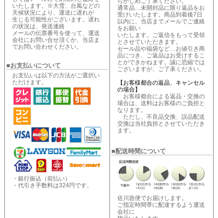
らかじめご了承ください。
いたします。※大雪、台風などの
通常品…未開封品に限り返品をお
天候状況により、運送に遅れが
受けいたします。商品到着後7日
生じる可能性がございます。遅れ
以内に、当店までメールでご連絡
の状況は、発送連絡
をお願い
メールの伝票番号を使って、運送
いたします。ご返信をもって受領
会社にお問い合せ頂くか、当店ま
とさせていただきます。
でお問い合わせください。
セール品や福袋など…お値引き商
品につき、ご返品はお受けするこ
とができかねます。誠に恐縮では
■お支払いについて
ございますが、ご了承ください。
お支払いは以下の方法がご選択い
ただけます。
【お客様都合の返品、キャンセル
の場合】
お客様都合による返品・交換の
場合は、送料はお客様のご負担と
なります。
ただし、不良品交換、誤品配送
交換は当社負担とさせていただき
ます。
■配送時間について
・銀行振込（前払い）
・代引き手数料は324円です。
佐川急便でお届けします。
ご指定時間帯に配達するよう運送
会社に