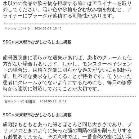
水以外の食品や飲み物を摂取する前にはアライナーを取り
外してください。暗い色や砂糖を含む飲み物を飲むと、ア
ライナーにプラークが蓄積する可能性があります。
キツツキ コントラ
2024.09.03
16:45
SDGs 未来都市ひがしひろしまに掲載
歯科医院側に明らかな過失があれば、患者のクレームも仕
方がない場合もあります。しかし、モンスターペイシェン
トの場合は、歯科医院側に明らかな過失がないにも関わら
ず、理不尽な要求をしてくることが特徴です。そういった
患者にクレームがでないようにするためにも、毎日の診療
時から適切に対応しておくことが大切です。
歯科レントゲン照射器
2024.05.23
11:41
SDGs 未来都市ひがしひろしまに掲載
歯冠はもともとあった歯とほとんど同じ大きさであり、ブ
リッジのときのように失った歯の両隣の歯を削ったりする
も必要ありません。その意味では、一番自然の歯に近い状