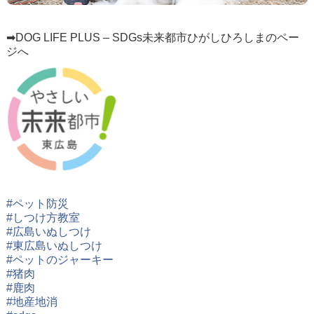
➡DOG LIFE PLUS – SDGs未来都市ひがしひろしまのペー
ジへ
#
ペット防災
#
しつけ方教室
#
広島いぬしつけ
#
東広島いぬしつけ
#
ペットのジャーキー
#
猪肉
#
鹿肉
#
地産地消