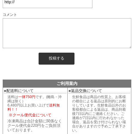
コメント
ご利用案内
■配送料について
■返品交換について
送料は
一律750円
です。(離島・沖
生鮮食品は商品の性質上、お客様
縄は除く）
の都合による返品は原則的にお断
6,480円以上お買い上げで
送料無
りしています。生鮮食品以外のお
料！！
客様都合による返品は、商品到着
後7日以内にご連絡ください。ご
※クール便代金について
連絡が7日以内に行われなかった
冷凍商品は合計金額に関係なく
場合、返品を受け付けられない場
クール便代金220円をご負担頂
合がありますので予めご了承下さ
いております。
い。