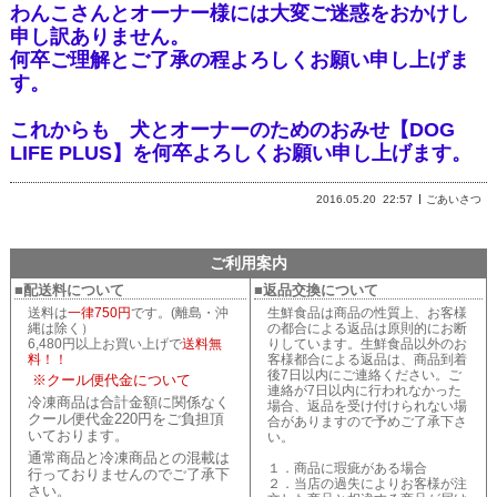
わんこさんとオーナー様には大変ご迷惑をおかけし
申し訳ありません。
何卒ご理解とご了承の程よろしくお願い申し上げま
す。
これからも 犬とオーナーのためのおみせ【DOG
LIFE PLUS】を何卒よろしくお願い申し上げます。
2016.05.20
22:57
ごあいさつ
ご利用案内
■配送料について
■返品交換について
送料は
一律750円
です。(離島・沖
生鮮食品は商品の性質上、お客様
縄は除く）
の都合による返品は原則的にお断
6,480円以上お買い上げで
送料無
りしています。生鮮食品以外のお
料！！
客様都合による返品は、商品到着
後7日以内にご連絡ください。ご
※クール便代金について
連絡が7日以内に行われなかった
冷凍商品は合計金額に関係なく
場合、返品を受け付けられない場
クール便代金220円をご負担頂
合がありますので予めご了承下さ
いております。
い。
通常商品と冷凍商品との混載は
１．商品に瑕疵がある場合
行っておりませんのでご了承下
２．当店の過失によりお客様が注
さい。