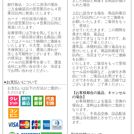
文した商品と相違する商品が届け
銀行振込・コンビニ決済の場合、
られた場合
ご入金確認日の翌営業日から４営
業日以内に発送いたします。
上記に該当する場合、商品到着日
より7日以内にメールでご連絡を
カード・代引決済の場合、ご注文
お願いいたします。ご返信をもっ
日の翌営業日から４営業日以内に
て、受領と
発送いたします。
させていただきます。この期間を
在庫管理には万全を気しておりま
過ぎた場合、返品は
すが、一部出荷が遅れる商品に関
お受けできなくなりますので、あ
してはメールにて納期のご連絡を
らかじめご了承ください。
いたします。※大雪、台風などの
通常品…未開封品に限り返品をお
天候状況により、運送に遅れが
受けいたします。商品到着後7日
生じる可能性がございます。遅れ
以内に、当店までメールでご連絡
の状況は、発送連絡
をお願い
メールの伝票番号を使って、運送
いたします。ご返信をもって受領
会社にお問い合せ頂くか、当店ま
とさせていただきます。
でお問い合わせください。
セール品や福袋など…お値引き商
品につき、ご返品はお受けするこ
とができかねます。誠に恐縮では
■お支払いについて
ございますが、ご了承ください。
お支払いは以下の方法がご選択い
ただけます。
【お客様都合の返品、キャンセル
の場合】
お客様都合による返品・交換の
場合は、送料はお客様のご負担と
なります。
ただし、不良品交換、誤品配送
交換は当社負担とさせていただき
ます。