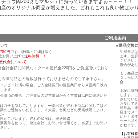
ダチョウ肉200ｇもマルシェに持っていきますよぉ～～～！！
内産のオリジナル商品が増えました。どれもこれも良い物ばか
ご利用案内
ついて
■返品交換
750円
です。(離島・沖縄は除く）
生鮮食品
以上お買い上げで
送料無料！！
ます。生
ください
便代金について
場合があ
は合計金額に関係なくクール便代金220円をご負担頂いており
１．商品
２．当店
と冷凍商品との混載は行っておりませんのでご了承下さい。
合
コンビニ決済の場合、ご入金確認日の翌営業日から４営業日以内
します。
上記に該
します。
引決済の場合、ご注文日の翌営業日から４営業日以内に発送いた
させてい
お受けで
は万全を気しておりますが、一部出荷が遅れる商品に関してはメ
通常品…
期のご連絡をいたします。※大雪、台風などの天候状況により、
店までメ
が
いたしま
性がございます。遅れの状況は、発送連絡
セール品
票番号を使って、運送会社にお問い合せ頂くか、当店までお問い
かねます
さい。
【お客様