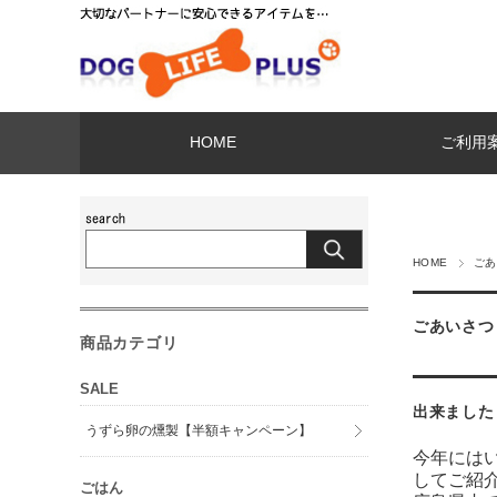
HOME
ご利用
HOME
ごあ
ごあいさつ
商品カテゴリ
SALE
出来ました
うずら卵の燻製【半額キャンペーン】
今年には
してご紹
ごはん