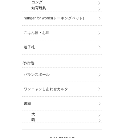
コング
知育玩具
hunger for words(トーキングペット)
ごはん器・お皿
迷子札
その他
バランスボール
ワンニャンしあわせカルタ
書籍
犬
猫