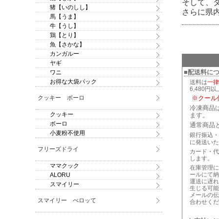
そして、
猪【いのしし】
さらに県
馬【うま】
牛【うし】
鶏【とり】
魚【さかな】
カンガルー
ヤギ
■配送料に
ワニ
お得な大袋パック
送料は
一律
6,480円
クッキー ボーロ
※クール
冷凍商品
クッキー
ます。
ボーロ
通常商品
小麦粉不使用
銀行振込・
に発送いた
フリーズドライ
カード・代
します。
ママクック
在庫管理に
ールにて納
ALORU
運送に遅れ
スマイリー
生じる可能
メールの伝
スマイリー ぺロッて
合わせくだ