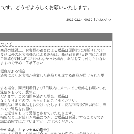
りです。どうぞよろしくお願いいたします。
2015.02.14
00:59
ごあいさつ
について
は商品の性質上、お客様の都合による返品は原則的にお断りしてい
鮮食品以外のお客様都合による返品は、商品到着後7日以内にご連絡
。ご連絡が7日以内に行われなかった場合、返品を受け付けられない
りますので予めご了承下さい。
に瑕疵がある場合
の過失によりお客様が注文した商品と相違する商品が届けられた場
当する場合、商品到着日より7日以内にメールでご連絡をお願いいた
ご返信をもって、受領と
ただきます。この期間を過ぎた場合、返品は
きなくなりますので、あらかじめご了承ください。
未開封品に限り返品をお受けいたします。商品到着後7日以内に、当
ールでご連絡をお願い
す。ご返信をもって受領とさせていただきます。
や福袋など…お値引き商品につき、ご返品はお受けすることができ
。誠に恐縮ではございますが、ご了承ください。
都合の返品、キャンセルの場合】