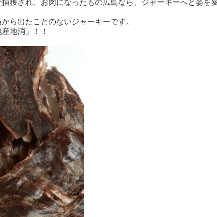
で捕獲され、お肉になったもの広島なら、ジャーキーへと姿を
り
島から出たことのないジャーキーです。
地産地消」！！