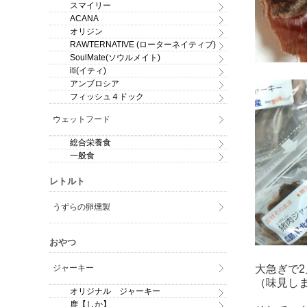
スマイリー
ACANA
オリジン
RAWTERNATIVE (ローターネイティブ)
SoulMate(ソウルメイト)
iti(イティ)
アンブロシア
フィッシュ４ドック
ウェットフード
総合栄養食
一般食
レトルト
うずらの卵燻製
おやつ
ジャーキー
大急ぎで
（味見し
オリジナル ジャーキー
鹿【しか】