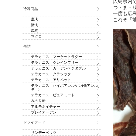
広島県内
つ・ま・
冷凍商品
一度も広
鹿肉
これぞ「
猪肉
馬肉
マグロ
缶詰
テラカニス マーケットラグー
テラカニス グレインフリー
テラカニス ガーデンベジタブル
テラカニス クラシック
テラカニス アリベット
テラカニス ハイポアレルゲン(低アレル
ギー)
テラカニス ピュアミート
みのり缶
アルモネイチャー
プレイアーデン
ドライフード
サンデーペッツ