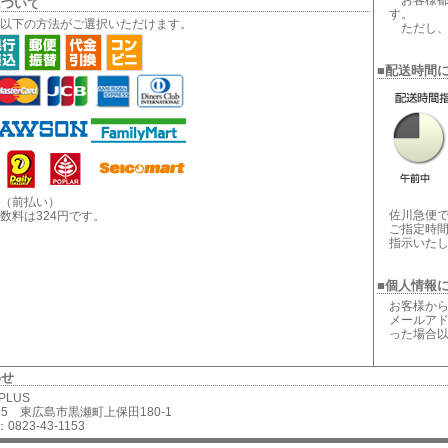
お客様都
について
す。
以下の方法がご選択いただけます。
ただし、
■配送時間
（前払い）
佐川急便
数料は324円です。
ご指定時
指示いた
■個人情報
お客様から
メールアド
った場合
わせ
 PLUS
2625 東広島市黒瀬町上保田180-1
0823-43-1153