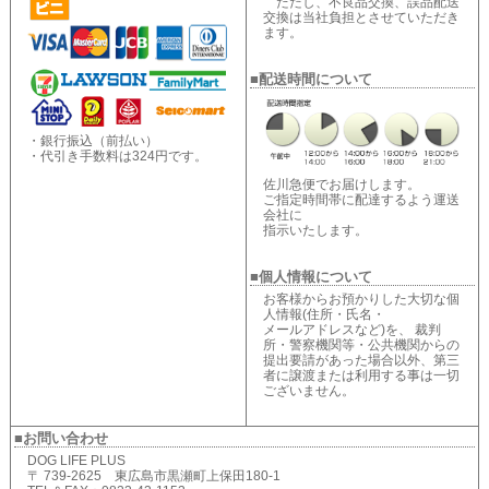
ただし、不良品交換、誤品配送
交換は当社負担とさせていただき
ます。
■配送時間について
・銀行振込（前払い）
・代引き手数料は324円です。
佐川急便でお届けします。
ご指定時間帯に配達するよう運送
会社に
指示いたします。
■個人情報について
お客様からお預かりした大切な個
人情報(住所・氏名・
メールアドレスなど)を、 裁判
所・警察機関等・公共機関からの
提出要請があった場合以外、第三
者に譲渡または利用する事は一切
ございません。
■お問い合わせ
DOG LIFE PLUS
〒 739-2625 東広島市黒瀬町上保田180-1