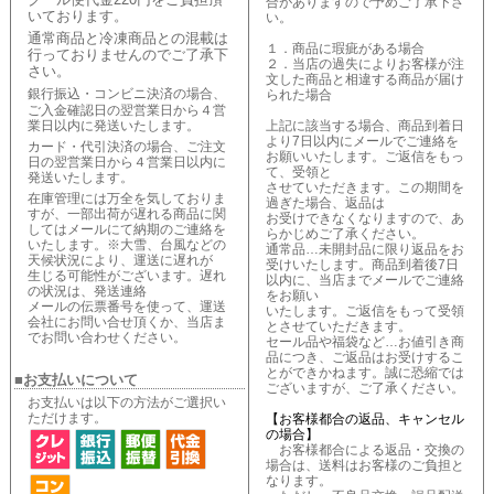
合がありますので予めご了承下さ
いております。
い。
通常商品と冷凍商品との混載は
１．商品に瑕疵がある場合
行っておりませんのでご了承下
２．当店の過失によりお客様が注
さい。
文した商品と相違する商品が届け
銀行振込・コンビニ決済の場合、
られた場合
ご入金確認日の翌営業日から４営
業日以内に発送いたします。
上記に該当する場合、商品到着日
より7日以内にメールでご連絡を
カード・代引決済の場合、ご注文
お願いいたします。ご返信をもっ
日の翌営業日から４営業日以内に
て、受領と
発送いたします。
させていただきます。この期間を
在庫管理には万全を気しておりま
過ぎた場合、返品は
すが、一部出荷が遅れる商品に関
お受けできなくなりますので、あ
してはメールにて納期のご連絡を
らかじめご了承ください。
いたします。※大雪、台風などの
通常品…未開封品に限り返品をお
天候状況により、運送に遅れが
受けいたします。商品到着後7日
生じる可能性がございます。遅れ
以内に、当店までメールでご連絡
の状況は、発送連絡
をお願い
メールの伝票番号を使って、運送
いたします。ご返信をもって受領
会社にお問い合せ頂くか、当店ま
とさせていただきます。
でお問い合わせください。
セール品や福袋など…お値引き商
品につき、ご返品はお受けするこ
とができかねます。誠に恐縮では
■お支払いについて
ございますが、ご了承ください。
お支払いは以下の方法がご選択い
ただけます。
【お客様都合の返品、キャンセル
の場合】
お客様都合による返品・交換の
場合は、送料はお客様のご負担と
なります。