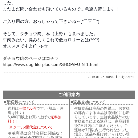
した。
まだまだ問い合わせも頂いているもので…急遽入荷します！
ご入り用の方、おっしゃって下さいね～(*⌒▽⌒*)
そして、ダチョウ肉、私（上野）も食べました。
牛肉みたい、臭みなくこれで低カロリーとは(*^^*)
オススメですよ(^_-)-☆
ダチョウ肉のページはコチラ
https://www.dog-life-plus.com/SHOP/FU-N-1.html
2015.01.26
00:03
ごあいさつ
ご利用案内
■配送料について
■返品交換について
送料は
一律750円
です。(離島・沖
生鮮食品は商品の性質上、お客様
縄は除く）
の都合による返品は原則的にお断
6,480円以上お買い上げで
送料無
りしています。生鮮食品以外のお
料！！
客様都合による返品は、商品到着
後7日以内にご連絡ください。ご
※クール便代金について
連絡が7日以内に行われなかった
冷凍商品は合計金額に関係なく
場合、返品を受け付けられない場
クール便代金220円をご負担頂