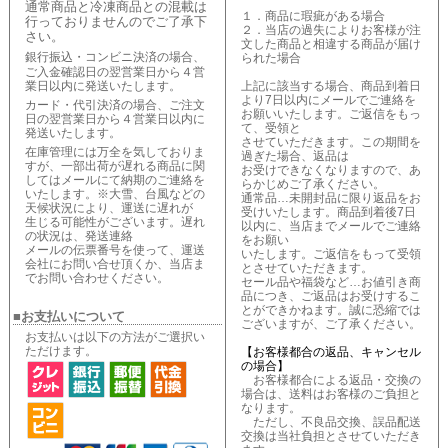
通常商品と冷凍商品との混載は
１．商品に瑕疵がある場合
行っておりませんのでご了承下
２．当店の過失によりお客様が注
さい。
文した商品と相違する商品が届け
銀行振込・コンビニ決済の場合、
られた場合
ご入金確認日の翌営業日から４営
業日以内に発送いたします。
上記に該当する場合、商品到着日
より7日以内にメールでご連絡を
カード・代引決済の場合、ご注文
お願いいたします。ご返信をもっ
日の翌営業日から４営業日以内に
て、受領と
発送いたします。
させていただきます。この期間を
在庫管理には万全を気しておりま
過ぎた場合、返品は
すが、一部出荷が遅れる商品に関
お受けできなくなりますので、あ
してはメールにて納期のご連絡を
らかじめご了承ください。
いたします。※大雪、台風などの
通常品…未開封品に限り返品をお
天候状況により、運送に遅れが
受けいたします。商品到着後7日
生じる可能性がございます。遅れ
以内に、当店までメールでご連絡
の状況は、発送連絡
をお願い
メールの伝票番号を使って、運送
いたします。ご返信をもって受領
会社にお問い合せ頂くか、当店ま
とさせていただきます。
でお問い合わせください。
セール品や福袋など…お値引き商
品につき、ご返品はお受けするこ
とができかねます。誠に恐縮では
■お支払いについて
ございますが、ご了承ください。
お支払いは以下の方法がご選択い
ただけます。
【お客様都合の返品、キャンセル
の場合】
お客様都合による返品・交換の
場合は、送料はお客様のご負担と
なります。
ただし、不良品交換、誤品配送
交換は当社負担とさせていただき