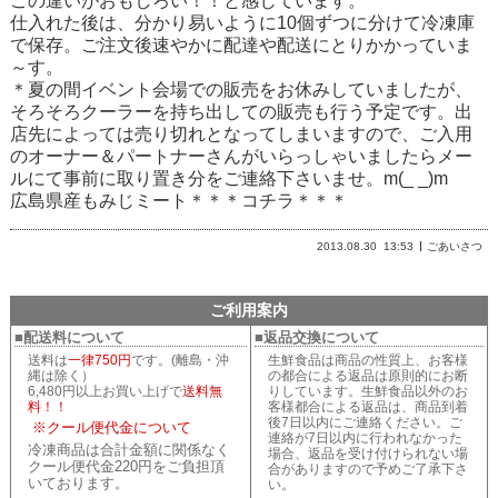
この違いがおもしろい！！と感じています。
仕入れた後は、分かり易いように10個ずつに分けて冷凍庫
で保存。ご注文後速やかに配達や配送にとりかかっていま
～す。
＊夏の間イベント会場での販売をお休みしていましたが、
そろそろクーラーを持ち出しての販売も行う予定です。出
店先によっては売り切れとなってしまいますので、ご入用
のオーナー＆パートナーさんがいらっしゃいましたらメー
ルにて事前に取り置き分をご連絡下さいませ。m(_ _)m
広島県産もみじミート＊＊＊コチラ＊＊＊
2013.08.30
13:53
ごあいさつ
ご利用案内
■配送料について
■返品交換について
送料は
一律750円
です。(離島・沖
生鮮食品は商品の性質上、お客様
縄は除く）
の都合による返品は原則的にお断
6,480円以上お買い上げで
送料無
りしています。生鮮食品以外のお
料！！
客様都合による返品は、商品到着
後7日以内にご連絡ください。ご
※クール便代金について
連絡が7日以内に行われなかった
冷凍商品は合計金額に関係なく
場合、返品を受け付けられない場
クール便代金220円をご負担頂
合がありますので予めご了承下さ
いております。
い。