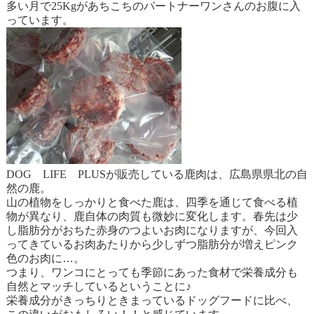
多い月で
25Kg
があちこちのパートナーワンさんのお腹に入
っています。
DOG
LIFE
PLUS
が販売している鹿肉は、広島県県北の自
然の鹿。
山の植物をしっかりと食べた鹿は、四季を通じて食べる植
物が異なり、鹿自体の肉質も微妙に変化します。春先は少
し脂肪分がおちた赤身のつよいお肉になりますが、今回入
ってきているお肉あたりから少しずつ脂肪分が増えピンク
色のお肉に…。
つまり、ワンコにとっても季節にあった食材で栄養成分も
自然とマッチしているということに♪
栄養成分がきっちりときまっているドッグフードに比べ、