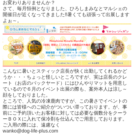
お変わりありませんか？
さて、毎月恒例となりました、
ひろしまみなとマルシェ
の
開催日が近くなってきました!!暑くても頑張って出展します
よぉ～。
こんなに暑いとスティック店長が快く出勤してくれるかど
うか・・・ちょっと怪しいところですが、実は店長のクレ
ート（お店のバックヤード）にはひんやりマットを用意し
ているので６月のイベント出展の際も、案外本人は涼し～
顔をしておりました。
ところで、人気の冷凍鹿肉ですが、この暑さでイベントの
際には皆様へのご紹介がついつい滞っております。が、事
前にご予約頂いたお客様に対しては必要な個数分をクーラ
ーＢＯＸに入れて保冷剤を仕込んでご用意しております。
ご入用の際には、遠慮なく
wanko@dog-life-plus.com