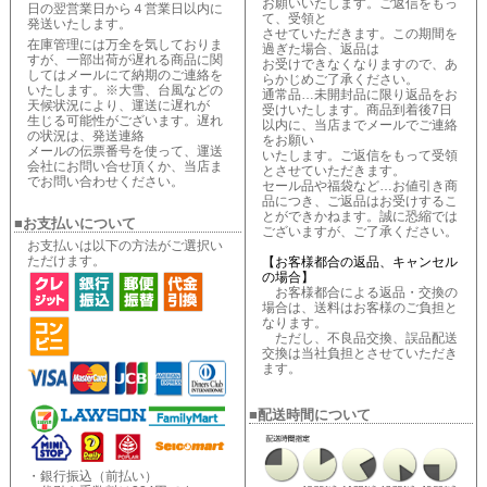
お願いいたします。ご返信をもっ
日の翌営業日から４営業日以内に
て、受領と
発送いたします。
させていただきます。この期間を
在庫管理には万全を気しておりま
過ぎた場合、返品は
すが、一部出荷が遅れる商品に関
お受けできなくなりますので、あ
してはメールにて納期のご連絡を
らかじめご了承ください。
いたします。※大雪、台風などの
通常品…未開封品に限り返品をお
天候状況により、運送に遅れが
受けいたします。商品到着後7日
生じる可能性がございます。遅れ
以内に、当店までメールでご連絡
の状況は、発送連絡
をお願い
メールの伝票番号を使って、運送
いたします。ご返信をもって受領
会社にお問い合せ頂くか、当店ま
とさせていただきます。
でお問い合わせください。
セール品や福袋など…お値引き商
品につき、ご返品はお受けするこ
とができかねます。誠に恐縮では
■お支払いについて
ございますが、ご了承ください。
お支払いは以下の方法がご選択い
ただけます。
【お客様都合の返品、キャンセル
の場合】
お客様都合による返品・交換の
場合は、送料はお客様のご負担と
なります。
ただし、不良品交換、誤品配送
交換は当社負担とさせていただき
ます。
■配送時間について
・銀行振込（前払い）