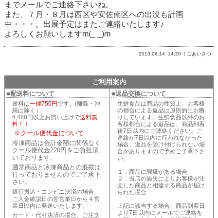
までメールでご連絡下さいね。
また、７月・８月は西区や安佐南区への出没も計画
中・・・。出展予定はまたご連絡いたします♪
よろしくお願いしますm(_ _)m
2013.06.14
14:20
ごあいさつ
ご利用案内
■配送料について
■返品交換について
送料は
一律750円
です。(離島・沖
生鮮食品は商品の性質上、お客様
縄は除く）
の都合による返品は原則的にお断
6,480円以上お買い上げで
送料無
りしています。生鮮食品以外のお
料！！
客様都合による返品は、商品到着
後7日以内にご連絡ください。ご
※クール便代金について
連絡が7日以内に行われなかった
冷凍商品は合計金額に関係なく
場合、返品を受け付けられない場
クール便代金220円をご負担頂
合がありますので予めご了承下さ
いております。
い。
通常商品と冷凍商品との混載は
１．商品に瑕疵がある場合
行っておりませんのでご了承下
２．当店の過失によりお客様が注
さい。
文した商品と相違する商品が届け
銀行振込・コンビニ決済の場合、
られた場合
ご入金確認日の翌営業日から４営
業日以内に発送いたします。
上記に該当する場合、商品到着日
より7日以内にメールでご連絡を
カード・代引決済の場合、ご注文