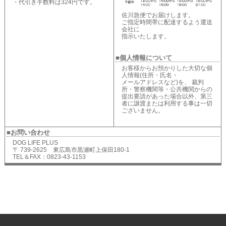
・代引き手数料は324円です。
佐川急便でお届けします。
ご指定時間帯に配達するよう運送
会社に
指示いたします。
■個人情報について
お客様からお預かりした大切な個
人情報(住所・氏名・
メールアドレスなど)を、 裁判
所・警察機関等・公共機関からの
提出要請があった場合以外、第三
者に譲渡または利用する事は一切
ございません。
■お問い合わせ
DOG LIFE PLUS
〒 739-2625 東広島市黒瀬町上保田180-1
TEL＆FAX：0823-43-1153