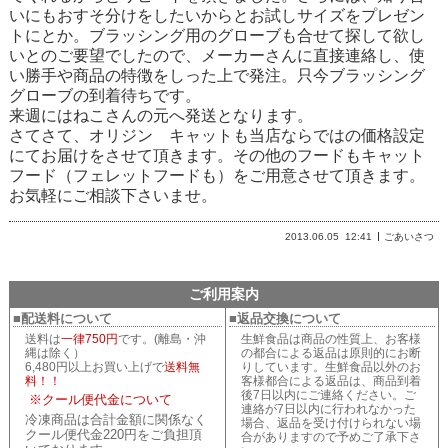
いにもおすそ分けをしたいからとお試しサイズをプレゼン
トにとか。ブラッシング用のグローブも合せて探して欲し
いとのご要望でしたので、メーカーさんに直接連絡し、使
い勝手や商品の特徴をしった上で発注。只今ブラッシング
グローブの到着待ちです。
来週にはねこさんの元へ発送となります。
さてさて、オリジン キャットも当店ならではの価格設定
にてお届けをさせて頂きます。その他のフードもキャット
フード（フェレットフードも）をご用意させて頂きます。
お気軽にご相談下さいませ。
2013.06.05
12:41
ごあいさつ
ご利用案内
■配送料について
■返品交換について
送料は
一律750円
です。(離島・沖
生鮮食品は商品の性質上、お客様
縄は除く）
の都合による返品は原則的にお断
6,480円以上お買い上げで
送料無
りしています。生鮮食品以外のお
料！！
客様都合による返品は、商品到着
後7日以内にご連絡ください。ご
※クール便代金について
連絡が7日以内に行われなかった
冷凍商品は合計金額に関係なく
場合、返品を受け付けられない場
クール便代金220円をご負担頂
合がありますので予めご了承下さ