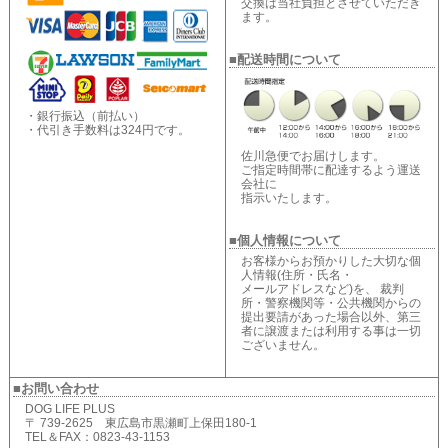
交換は当社負担とさせていただき
ます。
■配送時間について
・銀行振込（前払い）
・代引き手数料は324円です。
佐川急便でお届けします。
ご指定時間帯に配達するよう運送
会社に
指示いたします。
■個人情報について
お客様からお預かりした大切な個
人情報(住所・氏名・
メールアドレスなど)を、 裁判
所・警察機関等・公共機関からの
提出要請があった場合以外、第三
者に譲渡または利用する事は一切
ございません。
■お問い合わせ
DOG LIFE PLUS
〒 739-2625 東広島市黒瀬町上保田180-1
TEL＆FAX：0823-43-1153