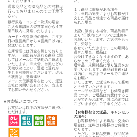
いております。
い。
通常商品と冷凍商品との混載は
１．商品に瑕疵がある場合
行っておりませんのでご了承下
２．当店の過失によりお客様が注
さい。
文した商品と相違する商品が届け
銀行振込・コンビニ決済の場合、
られた場合
ご入金確認日の翌営業日から４営
業日以内に発送いたします。
上記に該当する場合、商品到着日
より7日以内にメールでご連絡を
カード・代引決済の場合、ご注文
お願いいたします。ご返信をもっ
日の翌営業日から４営業日以内に
て、受領と
発送いたします。
させていただきます。この期間を
在庫管理には万全を気しておりま
過ぎた場合、返品は
すが、一部出荷が遅れる商品に関
お受けできなくなりますので、あ
してはメールにて納期のご連絡を
らかじめご了承ください。
いたします。※大雪、台風などの
通常品…未開封品に限り返品をお
天候状況により、運送に遅れが
受けいたします。商品到着後7日
生じる可能性がございます。遅れ
以内に、当店までメールでご連絡
の状況は、発送連絡
をお願い
メールの伝票番号を使って、運送
いたします。ご返信をもって受領
会社にお問い合せ頂くか、当店ま
とさせていただきます。
でお問い合わせください。
セール品や福袋など…お値引き商
品につき、ご返品はお受けするこ
とができかねます。誠に恐縮では
■お支払いについて
ございますが、ご了承ください。
お支払いは以下の方法がご選択い
ただけます。
【お客様都合の返品、キャンセル
の場合】
お客様都合による返品・交換の
場合は、送料はお客様のご負担と
なります。
ただし、不良品交換、誤品配送