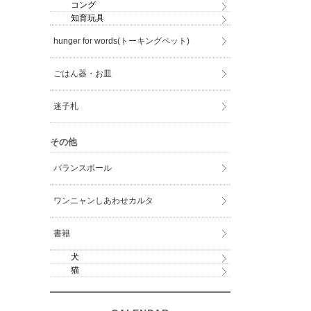
コング
知育玩具
hunger for words(トーキングペット)
ごはん器・お皿
迷子札
その他
バランスボール
ワンニャンしあわせカルタ
書籍
犬
猫