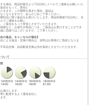
当する場合、商品到着日より7日以内にメールでご連絡をお願いいた
ご返信をもって、受領と
ただきます。この期間を過ぎた場合、返品は
きなくなりますので、あらかじめご了承ください。
未開封品に限り返品をお受けいたします。商品到着後7日以内に、当
ールでご連絡をお願い
す。ご返信をもって受領とさせていただきます。
や福袋など…お値引き商品につき、ご返品はお受けすることができ
。誠に恐縮ではございますが、ご了承ください。
都合の返品、キャンセルの場合】
合による返品・交換の場合は、送料はお客様のご負担となりま
不良品交換、誤品配送交換は当社負担とさせていただきます。
について
でお届けします。
間帯に配達するよう運送会社に
します。