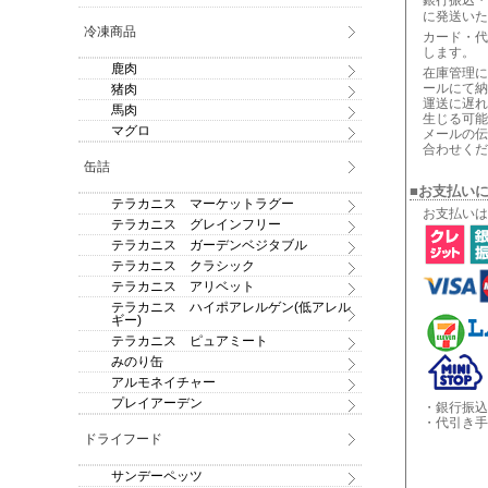
銀行振込・
に発送いた
冷凍商品
カード・代
します。
鹿肉
在庫管理に
ールにて納
猪肉
運送に遅れ
馬肉
生じる可能
マグロ
メールの伝
合わせくだ
缶詰
■お支払い
テラカニス マーケットラグー
お支払いは
テラカニス グレインフリー
テラカニス ガーデンベジタブル
テラカニス クラシック
テラカニス アリベット
テラカニス ハイポアレルゲン(低アレル
ギー)
テラカニス ピュアミート
みのり缶
アルモネイチャー
プレイアーデン
・銀行振込
・代引き手
ドライフード
サンデーペッツ