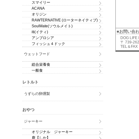
スマイリー
ACANA
オリジン
RAWTERNATIVE (ローターネイティブ)
SoulMate(ソウルメイト)
■お問い合
iti(イティ)
アンブロシア
DOG LIFE
〒 739-
フィッシュ４ドック
TEL＆FAX：
ウェットフード
総合栄養食
一般食
レトルト
うずらの卵燻製
おやつ
ジャーキー
オリジナル ジャーキー
鹿【しか】