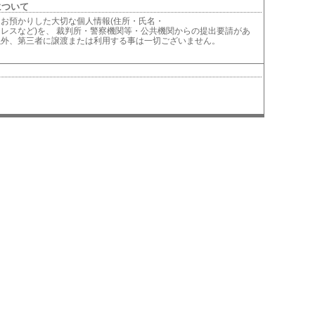
について
お預かりした大切な個人情報(住所・氏名・
レスなど)を、 裁判所・警察機関等・公共機関からの提出要請があ
以外、第三者に譲渡または利用する事は一切ございません。