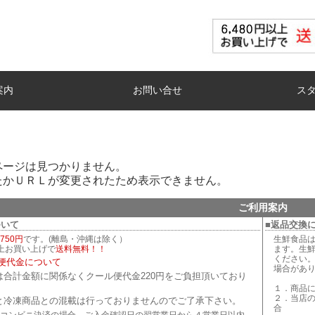
案内
お問い合せ
ス
ページは見つかりません。
たかＵＲＬが変更されたため表示できません。
ご利用案内
ついて
■返品交換
750円
です。(離島・沖縄は除く）
生鮮食品
以上お買い上げで
送料無料！！
ます。生
ください
便代金について
場合があ
は合計金額に関係なくクール便代金220円をご負担頂いており
１．商品
２．当店
と冷凍商品との混載は行っておりませんのでご了承下さい。
合