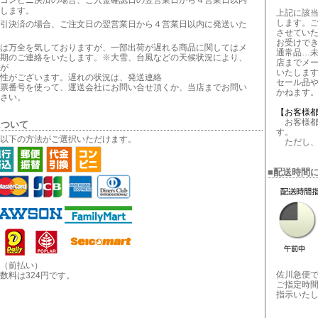
コンビニ決済の場合、ご入金確認日の翌営業日から４営業日以内
します。
上記に該
します。
引決済の場合、ご注文日の翌営業日から４営業日以内に発送いた
させてい
お受けで
は万全を気しておりますが、一部出荷が遅れる商品に関してはメ
通常品…
期のご連絡をいたします。※大雪、台風などの天候状況により、
店までメ
が
いたしま
性がございます。遅れの状況は、発送連絡
セール品
票番号を使って、運送会社にお問い合せ頂くか、当店までお問い
かねます
さい。
【お客様
お客様都
について
す。
以下の方法がご選択いただけます。
ただし、
■配送時間
（前払い）
佐川急便
数料は324円です。
ご指定時
指示いた