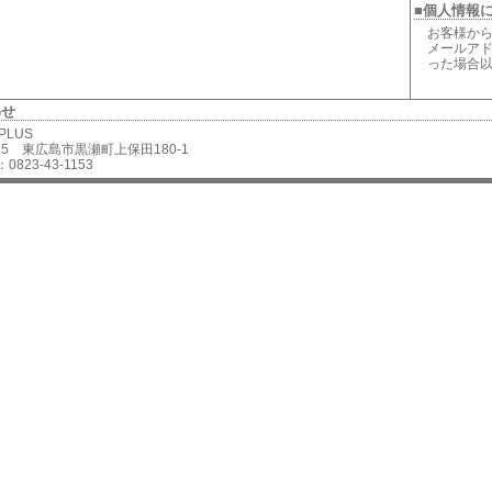
■個人情報
お客様から
メールアド
った場合
わせ
 PLUS
2625 東広島市黒瀬町上保田180-1
0823-43-1153