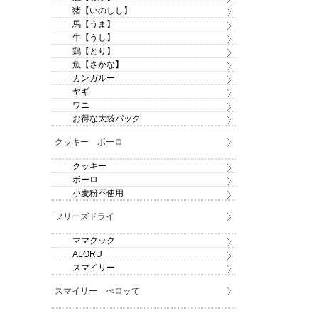
猪【いのしし】
馬【うま】
牛【うし】
鶏【とり】
魚【さかな】
カンガルー
ヤギ
ワニ
お得な大袋パック
クッキー ボーロ
クッキー
ボーロ
小麦粉不使用
フリーズドライ
ママクック
ALORU
スマイリー
スマイリー ぺロッて