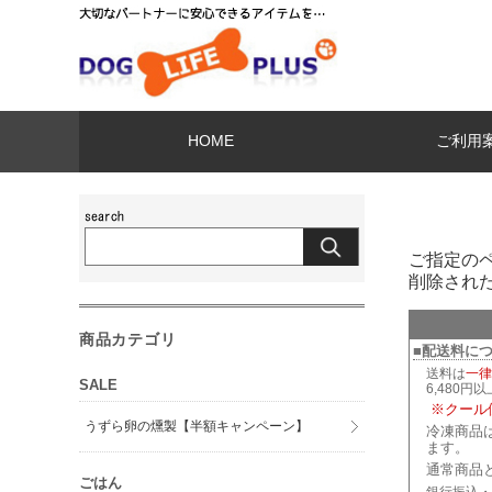
HOME
ご利用
ご指定の
削除され
商品カテゴリ
■配送料に
送料は
一律
SALE
6,480円
※クール
うずら卵の燻製【半額キャンペーン】
冷凍商品
ます。
通常商品
ごはん