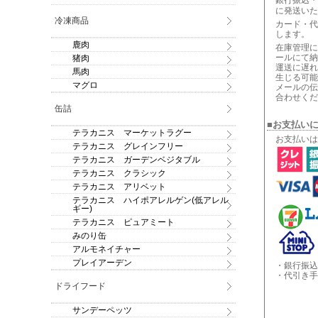
銀行振込・
に発送いた
冷凍商品
カード・代
します。
鹿肉
在庫管理に
ールにて納
猪肉
運送に遅れ
馬肉
生じる可能
マグロ
メールの伝
合わせくだ
缶詰
■お支払い
テラカニス マーケットラグー
お支払いは
テラカニス グレインフリー
テラカニス ガーデンベジタブル
テラカニス クラシック
テラカニス アリベット
テラカニス ハイポアレルゲン(低アレル
ギー)
テラカニス ピュアミート
みのり缶
アルモネイチャー
プレイアーデン
・銀行振込
・代引き手
ドライフード
サンデーペッツ