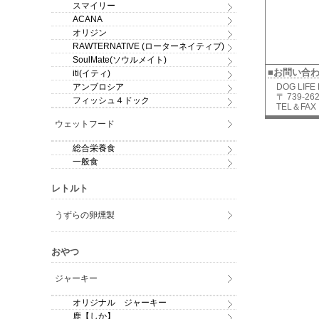
スマイリー
ACANA
オリジン
RAWTERNATIVE (ローターネイティブ)
SoulMate(ソウルメイト)
■お問い合
iti(イティ)
アンブロシア
DOG LIFE
〒 739-
フィッシュ４ドック
TEL＆FAX：
ウェットフード
総合栄養食
一般食
レトルト
うずらの卵燻製
おやつ
ジャーキー
オリジナル ジャーキー
鹿【しか】