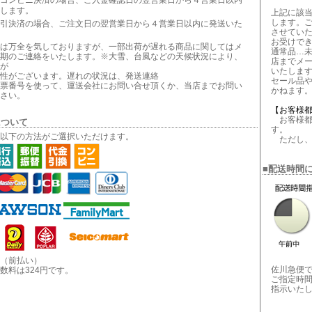
コンビニ決済の場合、ご入金確認日の翌営業日から４営業日以内
します。
上記に該
します。
引決済の場合、ご注文日の翌営業日から４営業日以内に発送いた
させてい
お受けで
は万全を気しておりますが、一部出荷が遅れる商品に関してはメ
通常品…
期のご連絡をいたします。※大雪、台風などの天候状況により、
店までメ
が
いたしま
性がございます。遅れの状況は、発送連絡
セール品
票番号を使って、運送会社にお問い合せ頂くか、当店までお問い
かねます
さい。
【お客様
お客様都
について
す。
以下の方法がご選択いただけます。
ただし、
■配送時間
（前払い）
佐川急便
数料は324円です。
ご指定時
指示いた