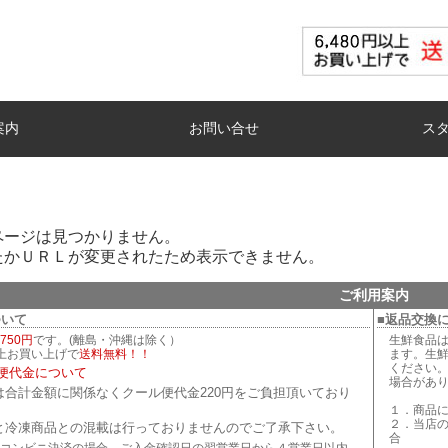
案内
お問い合せ
ス
ページは見つかりません。
たかＵＲＬが変更されたため表示できません。
ご利用案内
ついて
■返品交換
750円
です。(離島・沖縄は除く）
生鮮食品
以上お買い上げで
送料無料！！
ます。生
ください
便代金について
場合があ
は合計金額に関係なくクール便代金220円をご負担頂いており
１．商品
２．当店
と冷凍商品との混載は行っておりませんのでご了承下さい。
合