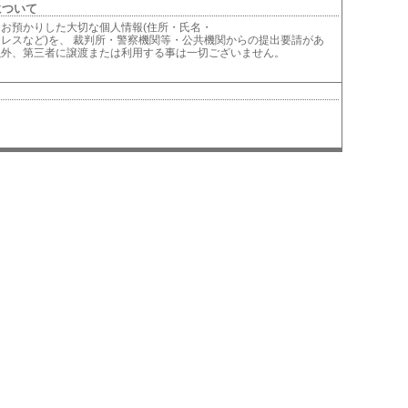
について
お預かりした大切な個人情報(住所・氏名・
レスなど)を、 裁判所・警察機関等・公共機関からの提出要請があ
以外、第三者に譲渡または利用する事は一切ございません。