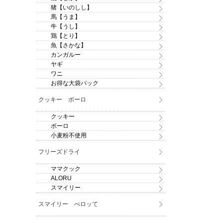
猪【いのしし】
馬【うま】
牛【うし】
鶏【とり】
魚【さかな】
カンガルー
ヤギ
ワニ
お得な大袋パック
クッキー ボーロ
クッキー
ボーロ
小麦粉不使用
フリーズドライ
ママクック
ALORU
スマイリー
スマイリー ぺロッて