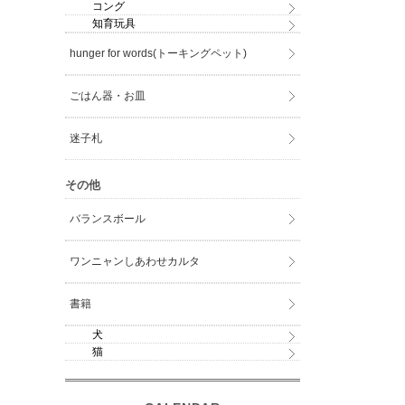
コング
知育玩具
hunger for words(トーキングペット)
ごはん器・お皿
迷子札
その他
バランスボール
ワンニャンしあわせカルタ
書籍
犬
猫