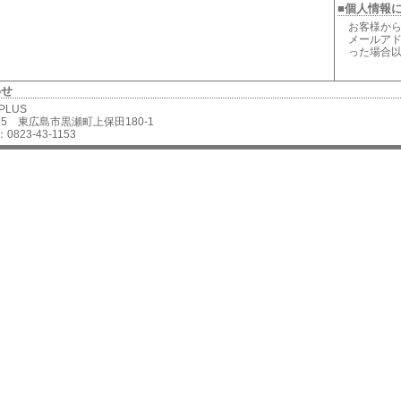
■個人情報
お客様から
メールアド
った場合
わせ
 PLUS
2625 東広島市黒瀬町上保田180-1
0823-43-1153