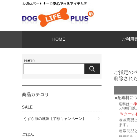
HOME
ご利用
ご指定の
削除され
商品カテゴリ
■配送料に
送料は
一律
SALE
6,480円
※クール
うずら卵の燻製【半額キャンペーン】
冷凍商品
ます。
通常商品
ごはん