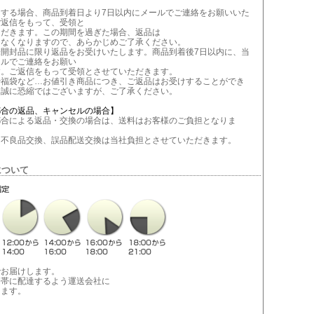
当する場合、商品到着日より7日以内にメールでご連絡をお願いいた
ご返信をもって、受領と
ただきます。この期間を過ぎた場合、返品は
きなくなりますので、あらかじめご了承ください。
未開封品に限り返品をお受けいたします。商品到着後7日以内に、当
ールでご連絡をお願い
す。ご返信をもって受領とさせていただきます。
や福袋など…お値引き商品につき、ご返品はお受けすることができ
。誠に恐縮ではございますが、ご了承ください。
都合の返品、キャンセルの場合】
合による返品・交換の場合は、送料はお客様のご負担となりま
不良品交換、誤品配送交換は当社負担とさせていただきます。
について
でお届けします。
間帯に配達するよう運送会社に
します。