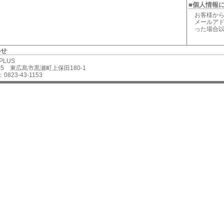
■個人情報
お客様から
メールアド
った場合
わせ
 PLUS
2625 東広島市黒瀬町上保田180-1
0823-43-1153