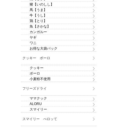
猪【いのしし】
馬【うま】
牛【うし】
鶏【とり】
魚【さかな】
カンガルー
ヤギ
ワニ
お得な大袋パック
クッキー ボーロ
クッキー
ボーロ
小麦粉不使用
フリーズドライ
ママクック
ALORU
スマイリー
スマイリー ぺロッて