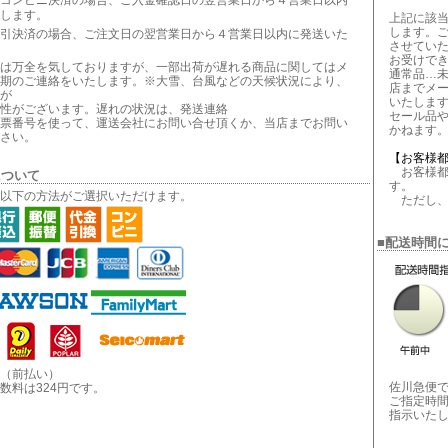
コンビニ決済の場合、ご入金確認日の翌営業日から４営業日以内
します。
上記に該
します。
引決済の場合、ご注文日の翌営業日から４営業日以内に発送いた
させてい
お受けで
は万全を気しておりますが、一部出荷が遅れる商品に関してはメ
通常品…
期のご連絡をいたします。※大雪、台風などの天候状況により、
店までメ
が
いたしま
性がございます。遅れの状況は、発送連絡
セール品
票番号を使って、運送会社にお問い合せ頂くか、当店までお問い
かねます
さい。
【お客様
お客様都
について
す。
以下の方法がご選択いただけます。
ただし、
■配送時間
（前払い）
佐川急便
数料は324円です。
ご指定時
指示いた