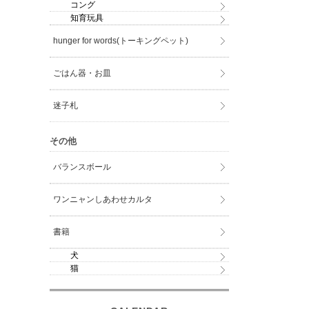
コング
知育玩具
hunger for words(トーキングペット)
ごはん器・お皿
迷子札
その他
バランスボール
ワンニャンしあわせカルタ
書籍
犬
猫