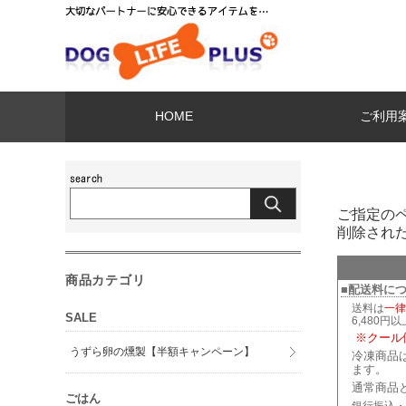
HOME
ご利用
ご指定の
削除され
商品カテゴリ
■配送料に
送料は
一律
SALE
6,480円
※クール
うずら卵の燻製【半額キャンペーン】
冷凍商品
ます。
通常商品
ごはん