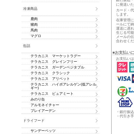
銀行振込・
に発送いた
冷凍商品
カード・代
します。
鹿肉
在庫管理に
ールにて納
猪肉
運送に遅れ
馬肉
生じる可能
マグロ
メールの伝
合わせくだ
缶詰
■お支払い
テラカニス マーケットラグー
お支払いは
テラカニス グレインフリー
テラカニス ガーデンベジタブル
テラカニス クラシック
テラカニス アリベット
テラカニス ハイポアレルゲン(低アレル
ギー)
テラカニス ピュアミート
みのり缶
アルモネイチャー
プレイアーデン
・銀行振込
・代引き手
ドライフード
サンデーペッツ