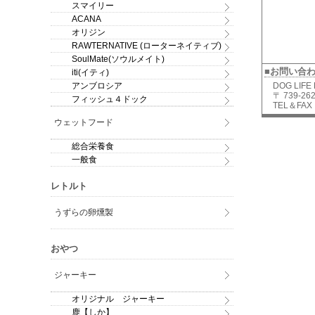
スマイリー
ACANA
オリジン
RAWTERNATIVE (ローターネイティブ)
SoulMate(ソウルメイト)
■お問い合
iti(イティ)
アンブロシア
DOG LIFE
〒 739-
フィッシュ４ドック
TEL＆FAX：
ウェットフード
総合栄養食
一般食
レトルト
うずらの卵燻製
おやつ
ジャーキー
オリジナル ジャーキー
鹿【しか】