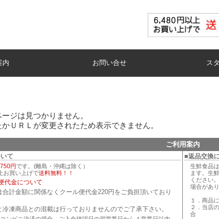
案内
お問い合せ
ス
ページは見つかりません。
たかＵＲＬが変更されたため表示できません。
ご利用案内
ついて
■返品交換
750円
です。(離島・沖縄は除く）
生鮮食品
以上お買い上げで
送料無料！！
ます。生
ください
便代金について
場合があ
は合計金額に関係なくクール便代金220円をご負担頂いており
１．商品
２．当店
と冷凍商品との混載は行っておりませんのでご了承下さい。
合