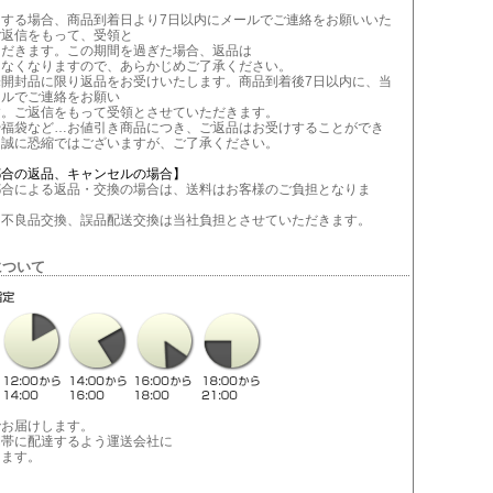
当する場合、商品到着日より7日以内にメールでご連絡をお願いいた
ご返信をもって、受領と
ただきます。この期間を過ぎた場合、返品は
きなくなりますので、あらかじめご了承ください。
未開封品に限り返品をお受けいたします。商品到着後7日以内に、当
ールでご連絡をお願い
す。ご返信をもって受領とさせていただきます。
や福袋など…お値引き商品につき、ご返品はお受けすることができ
。誠に恐縮ではございますが、ご了承ください。
都合の返品、キャンセルの場合】
合による返品・交換の場合は、送料はお客様のご負担となりま
不良品交換、誤品配送交換は当社負担とさせていただきます。
について
でお届けします。
間帯に配達するよう運送会社に
します。