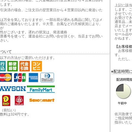
コンビニ決済の場合、ご入金確認日の翌営業日から４営業日以内
します。
上記に該
します。
引決済の場合、ご注文日の翌営業日から４営業日以内に発送いた
させてい
お受けで
は万全を気しておりますが、一部出荷が遅れる商品に関してはメ
通常品…
期のご連絡をいたします。※大雪、台風などの天候状況により、
店までメ
が
いたしま
性がございます。遅れの状況は、発送連絡
セール品
票番号を使って、運送会社にお問い合せ頂くか、当店までお問い
かねます
さい。
【お客様
お客様都
について
す。
以下の方法がご選択いただけます。
ただし、
■配送時間
（前払い）
佐川急便
数料は324円です。
ご指定時
指示いた