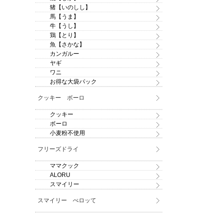
猪【いのしし】
馬【うま】
牛【うし】
鶏【とり】
魚【さかな】
カンガルー
ヤギ
ワニ
お得な大袋パック
クッキー ボーロ
クッキー
ボーロ
小麦粉不使用
フリーズドライ
ママクック
ALORU
スマイリー
スマイリー ぺロッて