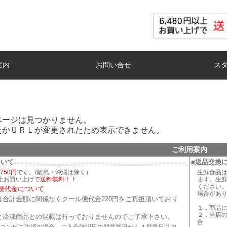
案内
お問い合せ
ス
ページは見つかりません。
たかＵＲＬが変更されたため表示できません。
ご利用案内
ついて
■返品交換
750円
です。(離島・沖縄は除く）
生鮮食品
以上お買い上げで
送料無料！！
ます。生
ください
便代金について
場合があ
は合計金額に関係なくクール便代金220円をご負担頂いており
１．商品
２．当店
と冷凍商品との混載は行っておりませんのでご了承下さい。
合