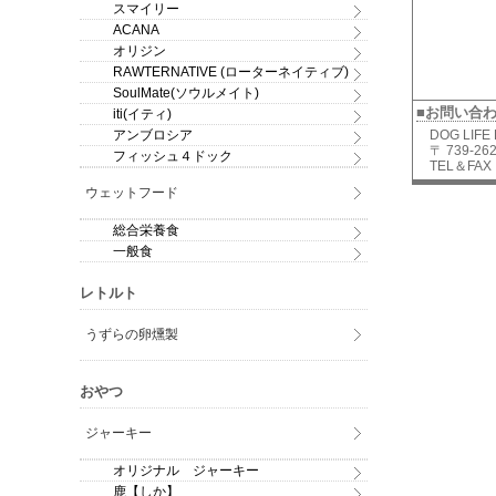
スマイリー
ACANA
オリジン
RAWTERNATIVE (ローターネイティブ)
SoulMate(ソウルメイト)
■お問い合
iti(イティ)
アンブロシア
DOG LIFE
〒 739-
フィッシュ４ドック
TEL＆FAX：
ウェットフード
総合栄養食
一般食
レトルト
うずらの卵燻製
おやつ
ジャーキー
オリジナル ジャーキー
鹿【しか】