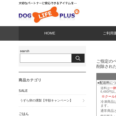
HOME
ご利用
ご指定の
削除され
商品カテゴリ
■配送料に
送料は
一律
SALE
6,480円
※クール
うずら卵の燻製【半額キャンペーン】
冷凍商品
ます。
通常商品
ごはん