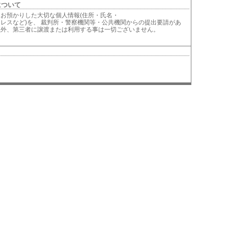
について
お預かりした大切な個人情報(住所・氏名・
レスなど)を、 裁判所・警察機関等・公共機関からの提出要請があ
以外、第三者に譲渡または利用する事は一切ございません。