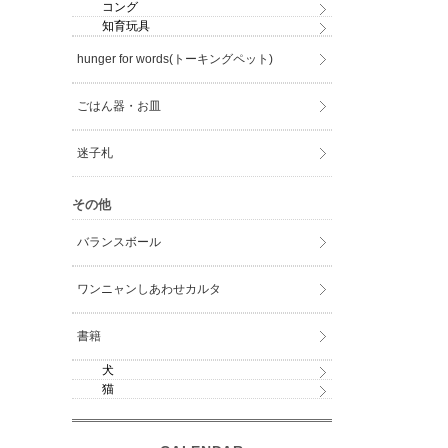
コング
知育玩具
hunger for words(トーキングペット)
ごはん器・お皿
迷子札
その他
バランスボール
ワンニャンしあわせカルタ
書籍
犬
猫