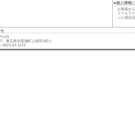
■個人情報
お客様から
メールアド
った場合
わせ
 PLUS
2625 東広島市黒瀬町上保田180-1
0823-43-1153