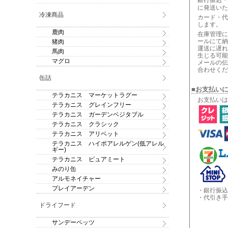
銀行振込・
に発送いた
冷凍商品
カード・代
します。
鹿肉
在庫管理に
ールにて納
猪肉
運送に遅れ
馬肉
生じる可能
マグロ
メールの伝
合わせくだ
缶詰
■お支払い
テラカニス マーケットラグー
お支払いは
テラカニス グレインフリー
テラカニス ガーデンベジタブル
テラカニス クラシック
テラカニス アリベット
テラカニス ハイポアレルゲン(低アレル
ギー)
テラカニス ピュアミート
みのり缶
アルモネイチャー
プレイアーデン
・銀行振込
・代引き手
ドライフード
サンデーペッツ