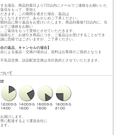
当する場合、商品到着日より7日以内にメールでご連絡をお願いいた
ご返信をもって、受領と
ただきます。この期間を過ぎた場合、返品は
きなくなりますので、あらかじめご了承ください。
未開封品に限り返品をお受けいたします。商品到着後7日以内に、当
ールでご連絡をお願い
す。ご返信をもって受領とさせていただきます。
や福袋など…お値引き商品につき、ご返品はお受けすることができ
。誠に恐縮ではございますが、ご了承ください。
都合の返品、キャンセルの場合】
合による返品・交換の場合は、送料はお客様のご負担となりま
不良品交換、誤品配送交換は当社負担とさせていただきます。
について
でお届けします。
間帯に配達するよう運送会社に
します。