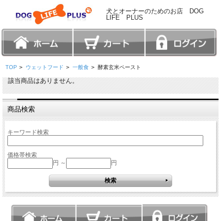
犬とオーナーのためのお店 DOG
LIFE PLUS
TOP
>
ウェットフード
>
一般食
>
酵素玄米ペースト
該当商品はありません。
商品検索
キーワード検索
価格帯検索
円 ～
円