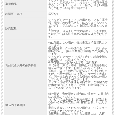
ょう）、無添加おやつ、おもちゃ、雑貨を販売
取扱商品
する、パートナーとオーナー様のよりよい関係
作りのお手伝いをする通販サイト
許認可・資格
必要なし
ショッピングサイト上に表示されている在庫情
報（売り切れの表示含む）はあくまでもショッ
ピングシステムが出力する目安の数量となりま
販売数量
す。
ご注文後、当店よりご注文確認メールを送信し
た時点で、該当注文商品の確保が確定となりま
す。
特に記載のない場合、価格表示は消費税込みと
なります。
梱包配送料、クール便代金（\220）、代引き手
数料(324円)、振込手数料はお客様のご負担とな
ります。
ショッピングカートで上記を含むご請求金額を
ご確認の上、ご注文ください。
6.480円以上のお買い上げ時、送料無料
商品代金以外の必要料金
※北海道・東北・沖縄・離島は別途費用を頂く
場合がございます。お問い合わせください。
※出来る限り一梱包での配送を心がけておりま
すが、宅配便規格および重さ、安全性を考慮し
て、同一注文内であっても梱包を複数に分割さ
せていただく場合がございます。
※ヤマト運輸での発送も可能です。ご希望の方
は備考欄に記入下さい。なお、別途送料がプラ
ス（+￥200）となります。
銀行振込・郵便振替の場合はご注文から7日以内
にお支払いください。
コンビニ払込み票をご利用の場合は、郵送され
る払い込み票の支払い期日内にお願いいたしま
申込の有効期限
す。
期日を過ぎてご入金がない場合は、注文をキャ
ンセルさせていただきます。
在庫切れの際はこちらからご連絡の上、入荷