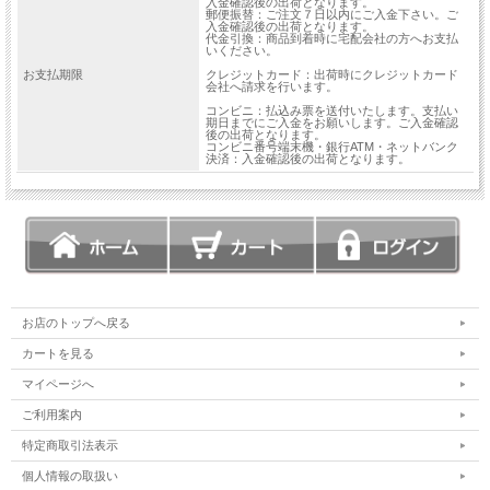
入金確認後の出荷となります。
郵便振替：ご注文７日以内にご入金下さい。ご
入金確認後の出荷となります。
代金引換：商品到着時に宅配会社の方へお支払
いください。
お支払期限
クレジットカード：出荷時にクレジットカード
会社へ請求を行います。
コンビニ：払込み票を送付いたします。支払い
期日までにご入金をお願いします。ご入金確認
後の出荷となります。
コンビニ番号端末機・銀行ATM・ネットバンク
決済：入金確認後の出荷となります。
お店のトップへ戻る
カートを見る
マイページへ
ご利用案内
特定商取引法表示
個人情報の取扱い