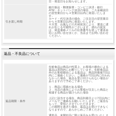
日・発送日をお知らせします。
銀行振込・郵便振替・コンビニ決済・銀行
ATM・ネットバンク決済の場合、ご入金確認日
の翌営業日から４営業日以内に発送いたしま
す。
カード・代引決済の場合、ご注文日の翌営業日
引き渡し時期
から４営業日以内に発送いたします。
※大雪、台風などの天候状況により、運送に遅
れが生じる可能性がございます。遅れの状況
は、発送連絡メールの伝票番号を使って運送会
社にお問い合せ頂くか、当店までお問い合わせ
ください。
返品・不良品について
生鮮食品は商品の性質上、お客様の都合による
返品は原則的にお断りしています。生鮮食品以
外のお客様都合による返品は、商品到着後7日以
内にご連絡ください。ご連絡が7日以内に行われ
なかった場合、返品を受け付けられない場合が
ありますので予めご了承ください。
１．商品に瑕疵がある場合
２．当店の過失によりお客様が注文した商品と
相違する商品が届けられた場合
上記に該当する場合、商品到着日より7日以内に
返品期限・条件
メールでご連絡をお願いいたします。ご返信を
もって、受領とさせていただきます。
この期間を過ぎた場合、返品はお受けできなく
なりますので、あらかじめご了承ください。
通常品…未開封品に限り返品をお受けいたしま