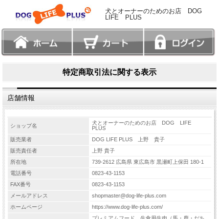
犬とオーナーのためのお店 DOG
LIFE PLUS
特定商取引法に関する表示
店舗情報
犬とオーナーのためのお店 DOG LIFE
ショップ名
PLUS
販売業者
DOG LIFE PLUS 上野 貴子
販売責任者
上野 貴子
所在地
739-2612 広島県 東広島市 黒瀬町上保田 180-1
電話番号
0823-43-1153
FAX番号
0823-43-1153
メールアドレス
shopmaster@dog-life-plus.com
ホームページ
https://www.dog-life-plus.com/
プレミアムフード、生食用生肉（馬・鹿・だち