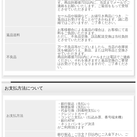
す。商品到着後7日以内に、当店までメールでご
連絡をお願いいたします。ご返信をもって受領
とさせていただきます。
セール品や福袋など…お値引き商品につき、ご
返品はお受けすることができかねます。誠に恐
縮ではございますが、ご了承ください。
お客様都合による返品の場合は、お客様にて送
料をご負担いただきます。
返品送料
ただし、不良品交換、誤品配送交換は当社負担
とさせていただきます。
万一不良品等がございましたら、当店の在庫状
況を確認のうえ、新品、または同等品と交換さ
せていただきます。
不良品
商品到着後7日以内にメールまたは電話でご連絡
ください。それを過ぎますと返品交換のご要望
はお受けできなくなりますので、ご了承くださ
い。
お支払方法について
・銀行振込（先払い）
・郵便振替（先払い）
・代金引換（到着時支払い）
・クレジットカード
お支払方法
・コンビニ支払い（払込み票、番号端末機）
・銀行ATM
・ネットバンキング決済
がご利用頂けます
銀行振込：ご注文７日以内にご入金下さい。ご